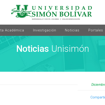
rta Académica
Investigación
Noticias
Portales
Noticias
Unisimón
Diciembr
Comparti