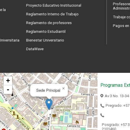
Profesore
Proyecto Educativo Institucional
Administr
e la
Reglamento Interno de Trabajo
Trabaje c
Reglamento de profesores
Pagos en 
Reglamento Estudiantil
niversitaria
Bienestar Universitario
DataWave
+
Programas Ext
-
×
Sede Principal
Av 3 No. 13-34
Pregrado: +57
Posgrado: +57 3
2101460