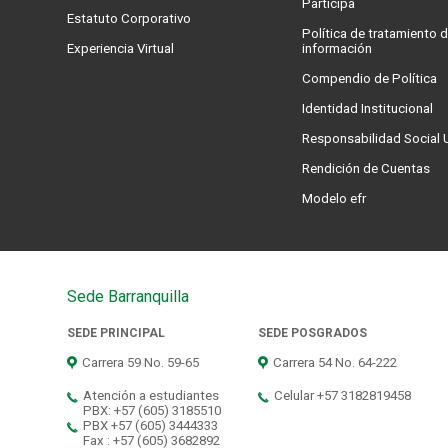
Participa
Estatuto Corporativo
Política de tratamiento d
Experiencia Virtual
información
Compendio de Política
Identidad Institucional
Responsabilidad Social U
Rendición de Cuentas
Modelo efr
Sede Barranquilla
SEDE PRINCIPAL
SEDE POSGRADOS
Carrera 59 No. 59-65
Carrera 54 No. 64-222
Atención a estudiantes
Celular +57 3182819458
PBX: +57 (605) 3185510
PBX +57 (605) 3444333
Fax : +57 (605) 3682892