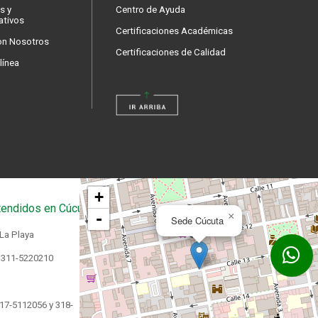
s y
Centro de Ayuda
ativos
Certificaciones Académicas
on Nosotros
Certificaciones de Calidad
línea
+
endidos en Cúcuta
-
×
Sede Cúcuta
 La Playa
 311-5220210
17-5112056 y 318-