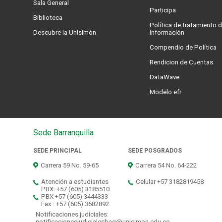
Sala General
Participa
Biblioteca
Política de tratamiento d
Descubre la Unisimón
información
Compendio de Política
Rendicion de Cuentas
DataWave
Modelo efr
Sede Barranquilla
SEDE PRINCIPAL
SEDE POSGRADOS
Carrera 59 No. 59-65
Carrera 54 No. 64-222
Atención a estudiantes
Celular +57 3182819458
PBX: +57 (605) 3185510
PBX +57 (605) 3444333
Fax : +57 (605) 3682892
Notificaciones judiciales:
notificacionesjudicialesbaq@unisimon.edu.co