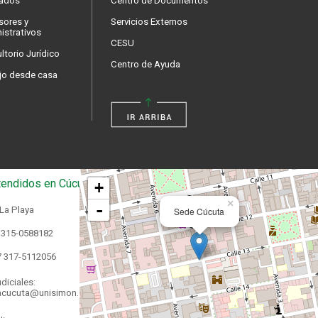
ados
Centro de Documentos
sores y
Servicios Externos
istrativos
CESU
ltorio Jurídico
Centro de Ayuda
jo desde casa
endidos en Cúcuta
+
×
-
 La Playa
Sede Cúcuta
 315-0588182
7 317-5112056
diciales:
acucuta@unisimon.edu.co