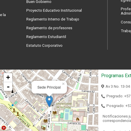
Egres
Buen Gobierno
Profe
Proyecto Educativo Institucional
Admin
e la
Reglamento Interno de Trabajo
Consu
Reglamento de profesores
Traba
Reglamento Estudiantil
Estatuto Corporativo
Programas Ext
+
×
-
Av 3 No. 13-34
Sede Principal
Pregrado: +57
Posgrado: +5
Notificaciones ju
correspondenci