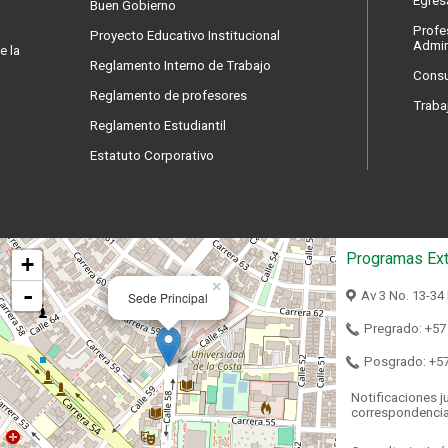
Egres
Buen Gobierno
Profe
Proyecto Educativo Institucional
Admin
e la
Reglamento Interno de Trabajo
Consu
Reglamento de profesores
Traba
Reglamento Estudiantil
Estatuto Corporativo
Programas Ext
+
×
-
Av 3 No. 13-34
Sede Principal
Pregrado: +57
Posgrado: +5
Notificaciones ju
correspondenci