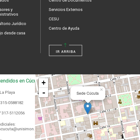
ados
Centro de Documentos
sores y
Servicios Externos
istrativos
CESU
ltorio Jurídico
Centro de Ayuda
jo desde casa
endidos en Cúcuta
+
×
-
 La Playa
Sede Cúcuta
 315-0588182
7 317-5112056
diciales:
acucuta@unisimon.edu.co