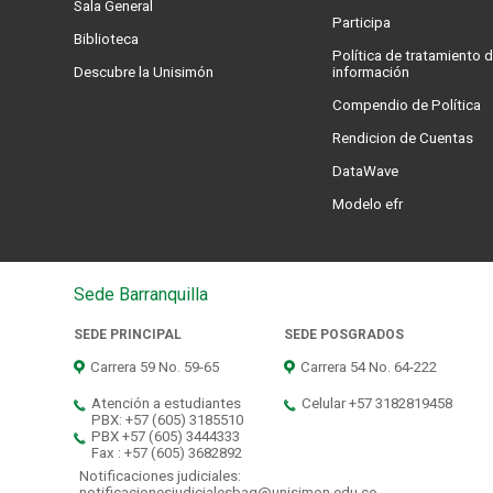
Sala General
Participa
Biblioteca
Política de tratamiento d
Descubre la Unisimón
información
Compendio de Política
Rendicion de Cuentas
DataWave
Modelo efr
Sede Barranquilla
SEDE PRINCIPAL
SEDE POSGRADOS
Carrera 59 No. 59-65
Carrera 54 No. 64-222
Atención a estudiantes
Celular +57 3182819458
PBX: +57 (605) 3185510
PBX +57 (605) 3444333
Fax : +57 (605) 3682892
Notificaciones judiciales:
notificacionesjudicialesbaq@unisimon.edu.co