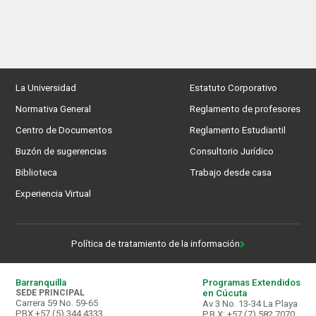
La Universidad
Estatuto Corporativo
Normativa General
Reglamento de profesores
Centro de Documentos
Reglamento Estudiantil
Buzón de sugerencias
Consultorio Jurídico
Biblioteca
Trabajo desde casa
Experiencia Virtual
Política de tratamiento de la información
Barranquilla
Programas Extendidos
SEDE PRINCIPAL
en Cúcuta
Carrera 59 No. 59-65
Av 3 No. 13-34 La Playa
PBX +57 (5) 344 4333.
P.B.X: +57 (7) 582 7070