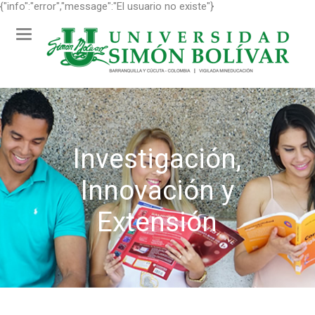
{"info":"error","message":"El usuario no existe"}
Toggle
navigation
Investigación,
Innovación y
Extensión