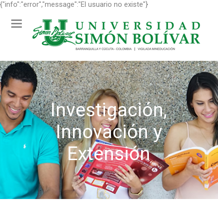
{"info":"error","message":"El usuario no existe"}
Toggle
navigation
Investigación,
Innovación y
Extensión