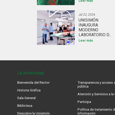
Leer más
Jul 22, 2026
UNISIMÓN
INAUGURA
MODERNO
LABORATORIO D...
Leer más
La Universidad
Bienvenida del Rector
Transparencia y acceso a
pública
Historia Gráfica
Atención y Servicios a l
Sala General
Participa
Biblioteca
Política de tratamiento d
Descubre la Unisimón
información