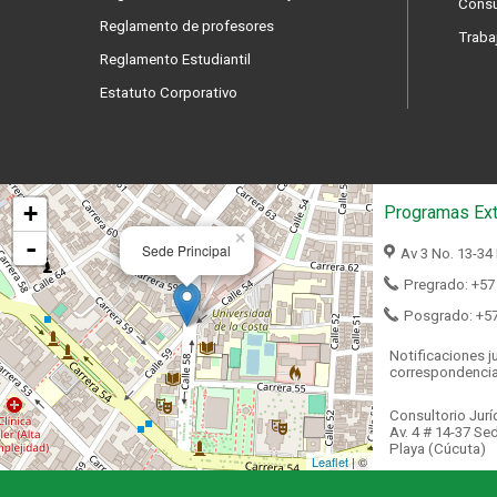
Consu
Reglamento de profesores
Traba
Reglamento Estudiantil
Estatuto Corporativo
+
Programas Ext
×
-
Sede Principal
Av 3 No. 13-34
Pregrado: +57
Posgrado: +5
Notificaciones ju
correspondenci
Consultorio Jurí
Av. 4 # 14-37 Sed
Playa (Cúcuta)
Leaflet
| ©