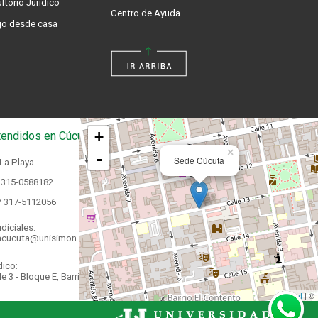
ltorio Jurídico
Centro de Ayuda
jo desde casa
+
endidos en Cúcuta
×
-
Sede Cúcuta
 La Playa
 315-0588182
7 317-5112056
diciales:
acucuta@unisimon.edu.co
dico:
e 3 - Bloque E, Barrio La
Leaflet
| ©