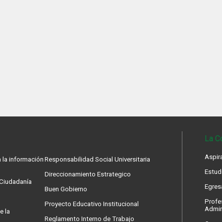
La C
Aspir
 la información
Responsabilidad Social Universitaria
Estud
Direccionamiento Estrategico
a Ciudadanía
Egres
Buen Gobierno
Profe
Proyecto Educativo Institucional
Admin
e la
Reglamento Interno de Trabajo