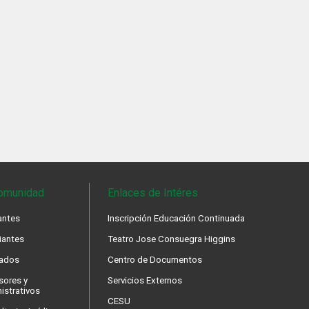
omunidad
Enlaces de Intéres
antes
Inscripción Educación Continuada
iantes
Teatro Jose Consuegra Higgins
ados
Centro de Documentos
sores y
Servicios Externos
istrativos
CESU