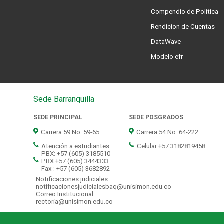
Compendio de Política
Rendicion de Cuentas
DataWave
Modelo efr
Sede Barranquilla
SEDE PRINCIPAL
SEDE POSGRADOS
Carrera 59 No. 59-65
Carrera 54 No. 64-222
Atención a estudiantes
Celular +57 3182819458
PBX: +57 (605) 3185510
PBX +57 (605) 3444333
Fax : +57 (605) 3682892
Notificaciones judiciales:
notificacionesjudicialesbaq@unisimon.edu.co
Correo Institucional:
rectoria@unisimon.edu.co