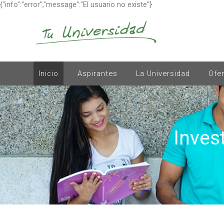
{"info":"error","message":"El usuario no existe"}
Inicio
Aspirantes
La Universidad
Ofe
Inves