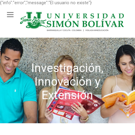
{"info":"error","message":"El usuario no existe"}
Toggle
navigation
Investigación,
Innovación y
Extensión