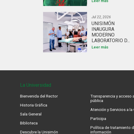
Leer más
Jul 22, 2026
UNISIMÓN
INAUGURA
MODERNO
LABORATORIO D...
Leer más
La Universidad
Bienvenida del Rector
Transparencia y acceso a
pública
Historia Gráfica
Atención y Servicios a l
Sala General
Participa
Biblioteca
Política de tratamiento d
Descubre la Unisimón
información