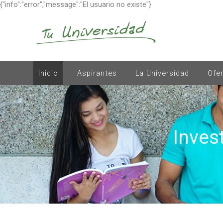
{"info":"error","message":"El usuario no existe"}
Inicio
Aspirantes
La Universidad
Ofe
Inves