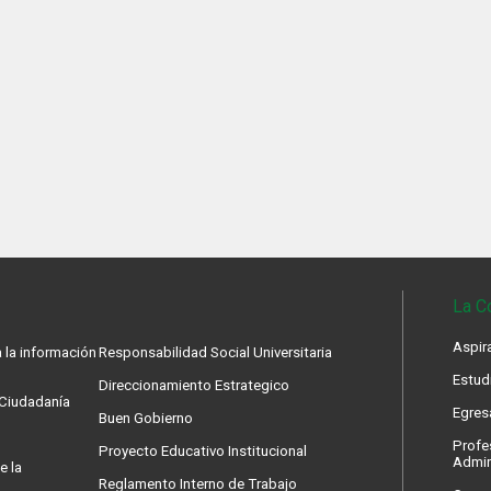
La C
Aspir
 la información
Responsabilidad Social Universitaria
Estud
Direccionamiento Estrategico
a Ciudadanía
Egres
Buen Gobierno
Profe
Proyecto Educativo Institucional
Admin
e la
Reglamento Interno de Trabajo