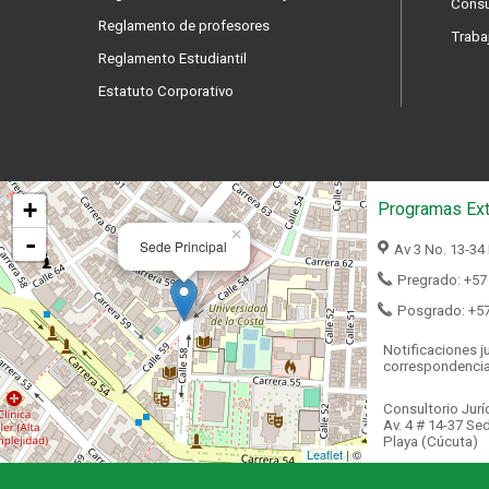
Consu
Reglamento de profesores
Traba
Reglamento Estudiantil
Estatuto Corporativo
+
Programas Ext
×
-
Sede Principal
Av 3 No. 13-34
Pregrado: +57
Posgrado: +5
Notificaciones ju
correspondenci
Consultorio Jurí
Av. 4 # 14-37 Sed
Playa (Cúcuta)
Leaflet
| ©