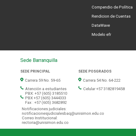
Compendio de Política
Rendicion de Cuentas
DataWave
Modelo efr
Sede Barranquilla
SEDE PRINCIPAL
SEDE POSGRADOS
Carrera 59 No. 59-65
Carrera 54 No. 64-222
Atención a estudiantes
Celular +57 3182819458
PBX: +57 (605) 3185510
PBX +57 (605) 3444333
Fax : +57 (605) 3682892
Notificaciones judiciales:
notificacionesjudicialesbaq@unisimon.edu.co
Correo Institucional:
rectoria@unisimon.edu.co