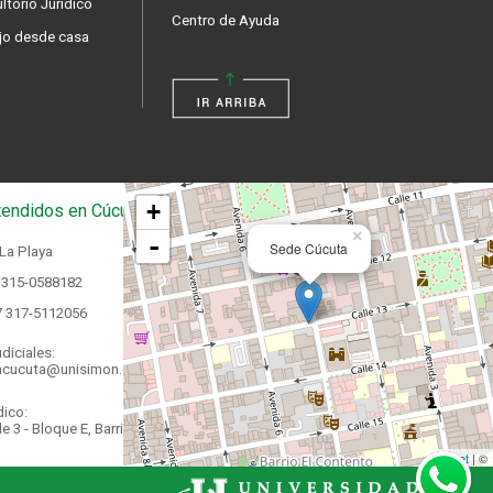
ltorio Jurídico
Centro de Ayuda
jo desde casa
+
endidos en Cúcuta
×
-
Sede Cúcuta
 La Playa
 315-0588182
7 317-5112056
diciales:
acucuta@unisimon.edu.co
dico:
e 3 - Bloque E, Barrio La
Leaflet
| ©