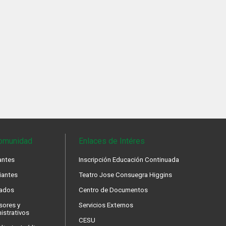
omunidad
Enlaces de Intéres
antes
Inscripción Educación Continuada
iantes
Teatro Jose Consuegra Higgins
ados
Centro de Documentos
sores y
Servicios Externos
istrativos
CESU