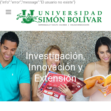
{"info":"error","message":"El usuario no existe"}
Toggle
navigation
Investigación,
Innovación y
Extensión