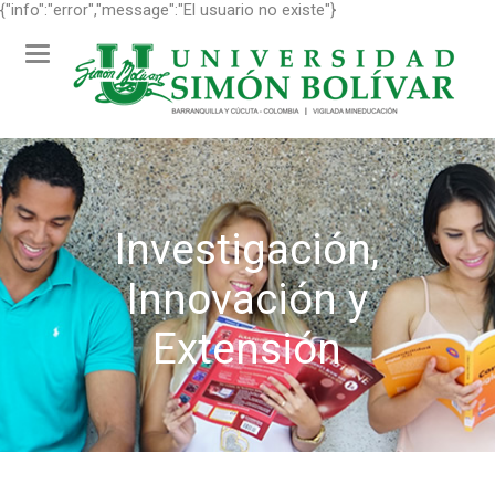
{"info":"error","message":"El usuario no existe"}
Toggle
navigation
Investigación,
Innovación y
Extensión