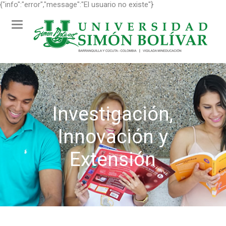
{"info":"error","message":"El usuario no existe"}
Toggle
navigation
Investigación,
Innovación y
Extensión