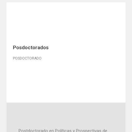
Especialización en Cardiología
Especialización en Anestesiología
Especialización en Oftalmología
Especialización en Ortopedia y Traumatología
Especialización en Cirugía General
Posdoctorados
Especialización en Neurocirugía
POSDOCTORADO
Postdoctorado en Políticas y Prospectivas de