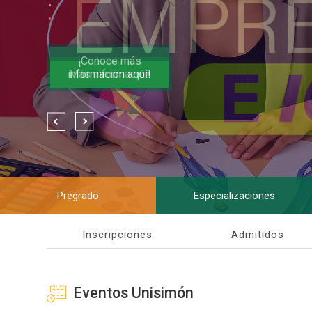
.
.
.
¡Conoce los términos
¡Conoce más
Ver más
de referencia aquí!
información aquí!
Más información
Inscríbete
Ver más
Pregrado
Especializaciones
Inscripciones
Admitidos
Eventos Unisimón