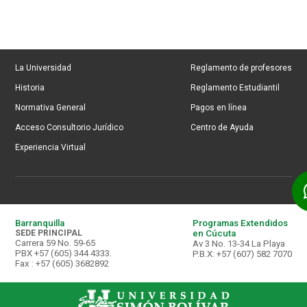
La Universidad
Reglamento de profesores
Historia
Reglamento Estudiantil
Normativa General
Pagos en línea
Acceso Consultorio Jurídico
Centro de Ayuda
Experiencia Virtual
Barranquilla
Programas Extendidos
SEDE PRINCIPAL
en Cúcuta
Carrera 59 No. 59-65
Av 3 No. 13-34 La Playa
PBX +57 (605) 344 4333.
P.B.X: +57 (607) 582 7070
Fax : +57 (605) 3682892