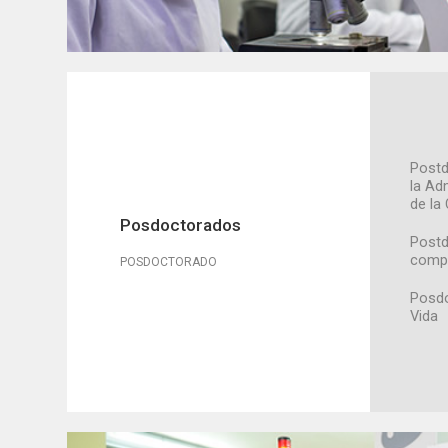
Postd
la Ad
de la
Posdoctorados
Postd
compl
POSDOCTORADO
Posdo
Vida