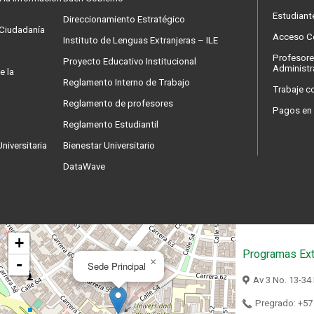
Estudiant
Direccionamiento Estratégico
a Ciudadanía
Acceso Co
Instituto de Lenguas Extranjeras – ILE
Profesore
Proyecto Educativo Institucional
Administr
e la
Reglamento Interno de Trabajo
Trabaje c
Reglamento de profesores
Pagos en 
Reglamento Estudiantil
niversitaria
Bienestar Universitario
DataWave
+
Programas Ext
-
×
Sede Principal
Av 3 No. 13-34
Pregrado: +57