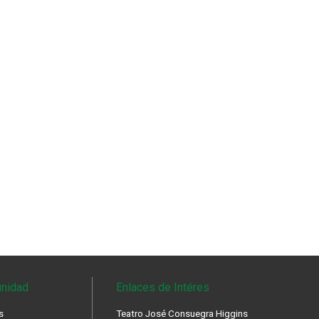
nidad
Enlaces de Intéres
s
Teatro José Consuegra Higgins