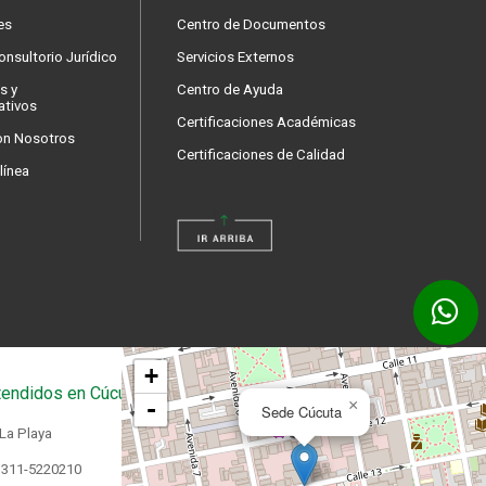
es
Centro de Documentos
nsultorio Jurídico
Servicios Externos
s y
Centro de Ayuda
ativos
Certificaciones Académicas
on Nosotros
Certificaciones de Calidad
línea
+
endidos en Cúcuta
-
×
Sede Cúcuta
 La Playa
 311-5220210