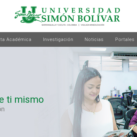
rta Académica
Investigación
Noticias
Portales
de ti mismo
ón