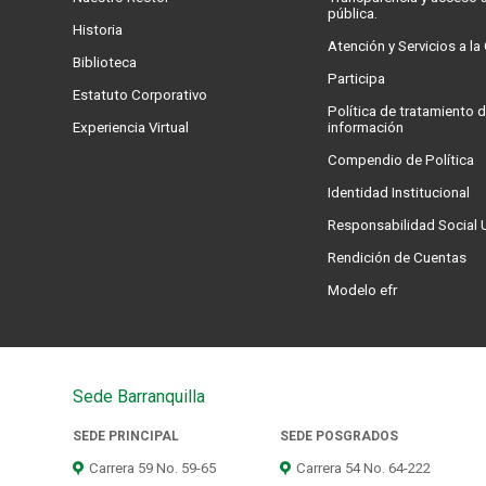
pública.
Historia
Atención y Servicios a l
Biblioteca
Participa
Estatuto Corporativo
Política de tratamiento d
Experiencia Virtual
información
Compendio de Política
Identidad Institucional
Responsabilidad Social U
Rendición de Cuentas
Modelo efr
Sede Barranquilla
SEDE PRINCIPAL
SEDE POSGRADOS
Carrera 59 No. 59-65
Carrera 54 No. 64-222