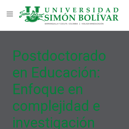
Toggle navigation
Postdoctorado
en Educación:
Enfoque en
complejidad e
investigación