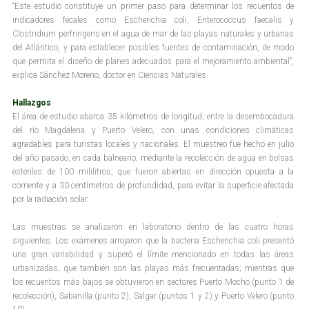
“Este estudio constituye un primer paso para determinar los recuentos de
indicadores fecales como Escherichia coli, Enterococcus faecalis y
Clostridium perfringens en el agua de mar de las playas naturales y urbanas
del Atlántico, y para establecer posibles fuentes de contaminación, de modo
que permita el diseño de planes adecuados para el mejoramiento ambiental”,
explica Sánchez Moreno, doctor en Ciencias Naturales.
Hallazgos
El área de estudio abarca 35 kilómetros de longitud, entre la desembocadura
del río Magdalena y Puerto Velero, con unas condiciones climáticas
agradables para turistas locales y nacionales. El muestreo fue hecho en julio
del año pasado, en cada balneario, mediante la recolección de agua en bolsas
estériles de 100 mililitros, que fueron abiertas en dirección opuesta a la
corriente y a 30 centímetros de profundidad, para evitar la superficie afectada
por la radiación solar.
Las muestras se analizaron en laboratorio dentro de las cuatro horas
siguientes. Los exámenes arrojaron que la bacteria Escherichia coli presentó
una gran variabilidad y superó el límite mencionado en todas las áreas
urbanizadas, que también son las playas más frecuentadas; mientras que
los recuentos más bajos se obtuvieron en sectores Puerto Mocho (punto 1 de
recolección), Sabanilla (punto 2), Salgar (puntos 1 y 2) y Puerto Velero (punto