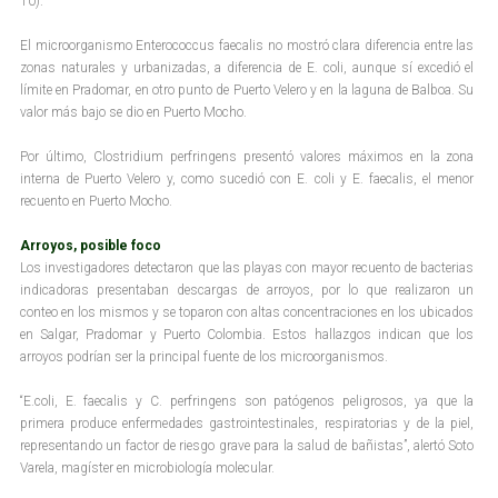
10).
El microorganismo Enterococcus faecalis no mostró clara diferencia entre las
zonas naturales y urbanizadas, a diferencia de E. coli, aunque sí excedió el
límite en Pradomar, en otro punto de Puerto Velero y en la laguna de Balboa. Su
valor más bajo se dio en Puerto Mocho.
Por último, Clostridium perfringens presentó valores máximos en la zona
interna de Puerto Velero y, como sucedió con E. coli y E. faecalis, el menor
recuento en Puerto Mocho.
Arroyos, posible foco
Los investigadores detectaron que las playas con mayor recuento de bacterias
indicadoras presentaban descargas de arroyos, por lo que realizaron un
conteo en los mismos y se toparon con altas concentraciones en los ubicados
en Salgar, Pradomar y Puerto Colombia. Estos hallazgos indican que los
arroyos podrían ser la principal fuente de los microorganismos.
“E.coli, E. faecalis y C. perfringens son patógenos peligrosos, ya que la
primera produce enfermedades gastrointestinales, respiratorias y de la piel,
representando un factor de riesgo grave para la salud de bañistas”, alertó Soto
Varela, magíster en microbiología molecular.