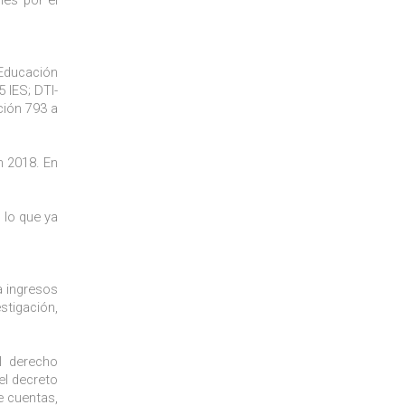
 Educación
 IES; DTI-
ción 793 a
n 2018. En
 lo que ya
a ingresos
stigación,
l derecho
el decreto
e cuentas,