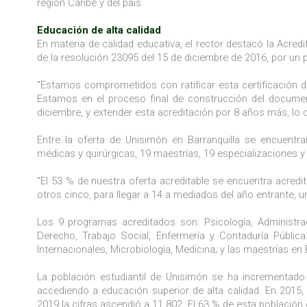
región Caribe y del país.
Educación de alta calidad
En materia de calidad educativa, el rector destacó la Acredi
de la resolución 23095 del 15 de diciembre de 2016, por un 
“Estamos comprometidos con ratificar esta certificación 
Estamos en el proceso final de construcción del documen
diciembre, y extender esta acreditación por 8 años más, lo
Entre la oferta de Unisimón en Barranquilla se encuent
médicas y quirúrgicas, 19 maestrías, 19 especializaciones 
“El 53 % de nuestra oferta acreditable se encuentra acred
otros cinco, para llegar a 14 a mediados del año entrante, u
Los 9 programas acreditados son: Psicología, Administraci
Derecho, Trabajo Social, Enfermería y Contaduría Públic
Internacionales, Microbiología, Medicina; y las maestrías en
La población estudiantil de Unisimón se ha incrementad
accediendo a educación superior de alta calidad. En 2015,
2019 la cifras ascendió a 11.802. El 63 % de esta población