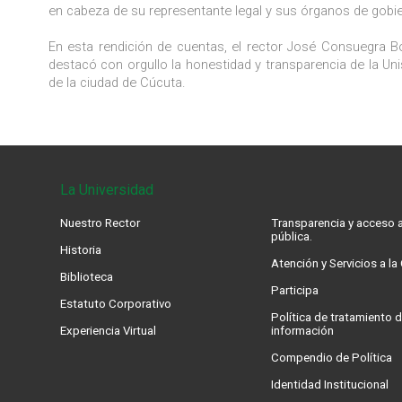
en cabeza de su representante legal y sus órganos de gobi
En esta rendición de cuentas, el rector José Consuegra Bo
destacó con orgullo la honestidad y transparencia de la Un
de la ciudad de Cúcuta.
La Universidad
Nuestro Rector
Transparencia y acceso a
pública.
Historia
Atención y Servicios a l
Biblioteca
Participa
Estatuto Corporativo
Política de tratamiento d
Experiencia Virtual
información
Compendio de Política
Identidad Institucional