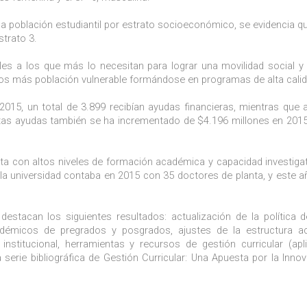
e la población estudiantil por estrato socioeconómico, se evidencia qu
strato 3.
rles a los que más lo necesitan para lograr una movilidad social 
mos más población vulnerable formándose en programas de alta calid
2015, un total de 3.899 recibían ayudas financieras, mientras que 
stas ayudas también se ha incrementado de $4.196 millones en 201
ta con altos niveles de formación académica y capacidad investigat
la universidad contaba en 2015 con 35 doctores de planta, y este a
stacan los siguientes resultados: actualización de la política 
académicos de pregrados y posgrados, ajustes de la estructura a
nstitucional, herramientas y recursos de gestión curricular (apl
 serie bibliográfica de Gestión Curricular: Una Apuesta por la Innov