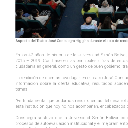
Aspecto del Teatro José Consuegra Higgins durante el acto de rend
En los 47 años de historia de la Universidad Simón Bolívar,
2015 – 2019. Con base en las principales cifras de estos
ciudadanía en general, como un gesto de buen gobierno, tra
La rendición de cuentas tuvo lugar en el teatro José Consue
información sobre la oferta educativa, resultados académ
temas.
“Es fundamental que podamos rendir cuentas del desarrol
esta institución que hoy no nos acompañan, encabezados po
Consuegra sostuvo que la Universidad Simón Bolívar con
procesos de autoevaluación institucional y el mejoramiento