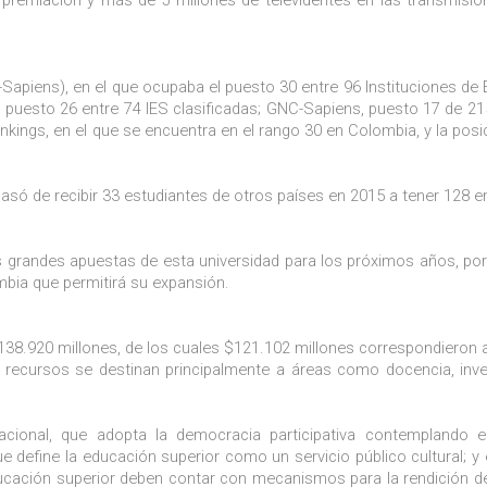
-Sapiens), en el que ocupaba el puesto 30 entre 96 Instituciones de
, puesto 26 entre 74 IES clasificadas; GNC-Sapiens, puesto 17 de 215
nkings, en el que se encuentra en el rango 30 en Colombia, y la posi
pasó de recibir 33 estudiantes de otros países en 2015 a tener 128 e
las grandes apuestas de esta universidad para los próximos años, por
mbia que permitirá su expansión.
38.920 millones, de los cuales $121.102 millones correspondieron 
 recursos se destinan principalmente a áreas como docencia, inve
acional, que adopta la democracia participativa contemplando e
que define la educación superior como un servicio público cultural; y 
educación superior deben contar con mecanismos para la rendición d