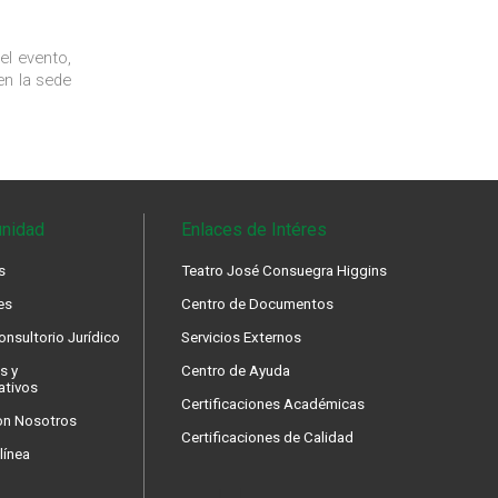
el evento,
en la sede
nidad
Enlaces de Intéres
s
Teatro José Consuegra Higgins
es
Centro de Documentos
nsultorio Jurídico
Servicios Externos
s y
Centro de Ayuda
ativos
Certificaciones Académicas
on Nosotros
Certificaciones de Calidad
línea