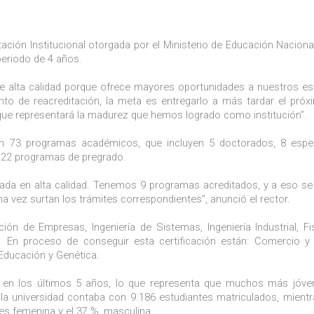
tación Institucional otorgada por el Ministerio de Educación Nacional
periodo de 4 años.
de alta calidad porque ofrece mayores oportunidades a nuestros es
to de reacreditación, la meta es entregarlo a más tardar el pró
 que representará la madurez que hemos logrado como institución”.
ran 73 programas académicos, que incluyen 5 doctorados, 8 espec
y 22 programas de pregrado.
itada en alta calidad. Tenemos 9 programas acreditados, y a eso s
na vez surtan los trámites correspondientes”, anunció el rector.
ón de Empresas, Ingeniería de Sistemas, Ingeniería Industrial, Fis
a. En proceso de conseguir esta certificación están: Comercio 
 Educación y Genética.
o en los últimos 5 años, lo que representa que muchos más jóve
 la universidad contaba con 9.186 estudiantes matriculados, mient
 es femenina y el 37 %, masculina.