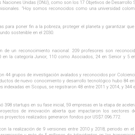
as Naciones Unidas (ONU), como son los 17 Objetivos de Desarrollo 
s misionales. “Hoy somos reconocidos como una universidad colo
 para poner fin a la pobreza, proteger el planeta y garantizar que
undo sostenible en el 2030.
zan de un reconocimiento nacional: 209 profesores son reconoc
0 en la categoría Junior, 110 como Asociados, 24 en Senior y 5 e
con 44 grupos de investigación avalados y reconocidos por Colcienci
oductos de nuevo conocimiento y desarrollo tecnológico hubo 84 en
es indexadas en Scopus, se registraron 48 entre 2011 y 2014, y 344 
398 startups en su fase inicial, 59 empresas en la etapa de aceler
 proyectos de innovación abierta que impactaron los sectores de
. Los proyectos realizados generaron fondos por US$7.096.772.
con la realización de 9 versiones entre 2010 y 2018, periodo en e
 premiación y más de 5 millones de televidentes en las transmisio