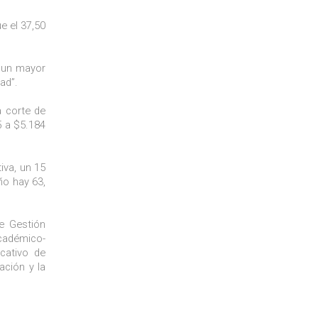
e el 37,50
y un mayor
ad”.
a corte de
5 a $5.184
iva, un 15
ño hay 63,
de Gestión
cadémico-
icativo de
ación y la