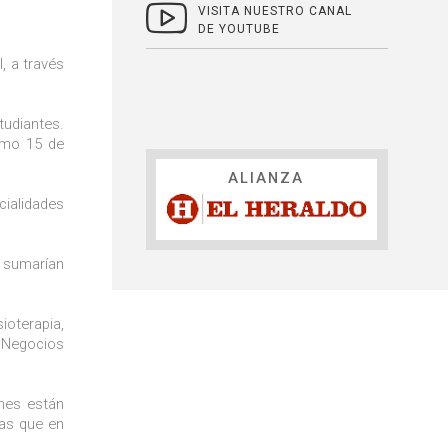
VISITA NUESTRO CANAL
DE YOUTUBE
, a través
tudiantes.
ximo 15 de
ALIANZA
ialidades
e sumarían
ioterapia,
y Negocios
nes están
ras que en