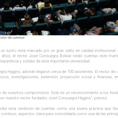
ición de cuentas
 un lustro está marcado por un gran salto en calidad institucional: 
 años, el rector José Consuegra Bolívar rindió cuentas este mart
nsparencia y solidez de esta importante universidad.
gra Higgins, adonde llegaron cerca de 700 asistentes. El rector dio
icos, investigaciones, extensión, proyección social y finanzas, e
lo de nuestros compromisos. Este es un reconocimiento a los fun
r nuestro rector fundador, José Consuegra Higgins”, precisó.
cibe esta rendición de cuentas como una buena práctica que fav
 continuo, aspectos clave para consolidarla como una de las princip