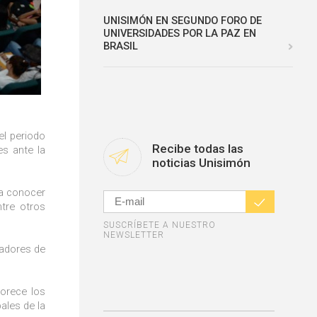
UNISIMÓN EN SEGUNDO FORO DE
UNIVERSIDADES POR LA PAZ EN
BRASIL
el periodo
Recibe todas las
es ante la
noticias Unisimón
 a conocer
ntre otros
SUSCRÍBETE A NUESTRO
NEWSLETTER
dadores de
orece los
ales de la