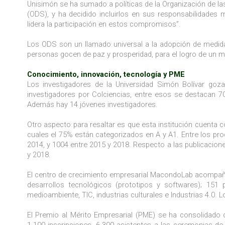
Unisimón se ha sumado a políticas de la Organización de l
(ODS), y ha decidido incluirlos en sus responsabilidade
lidera la participación en estos compromisos”.
Los ODS son un llamado universal a la adopción de medidas
personas gocen de paz y prosperidad, para el logro de un m
Conocimiento, innovación, tecnología y PME
Los investigadores de la Universidad Simón Bolívar go
investigadores por Colciencias, entre esos se destacan 7
Además hay 14 jóvenes investigadores.
Otro aspecto para resaltar es que esta institución cuenta 
cuales el 75% están categorizados en A y A1. Entre los pr
2014, y 1004 entre 2015 y 2018. Respecto a las publicacion
y 2018.
El centro de crecimiento empresarial MacondoLab acompañó 
desarrollos tecnológicos (prototipos y softwares); 151
medioambiente, TIC, industrias culturales e Industrias 4.0
El Premio al Mérito Empresarial (PME) se ha consolidado 
1.100 inscripciones, 6.300 asistentes a las ceremonias de