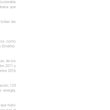
Sostenible
mbiana que
 todas las
idos como
n Emérito.
as, de los
tre 2011 y
entre 2016
ación; 129
 energía,
l que hubo
nes por el