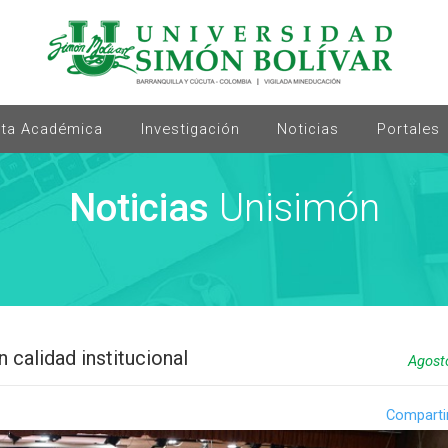
rta Académica
Investigación
Noticias
Portales
Noticias
Unisimón
 calidad institucional
Agost
Comparti