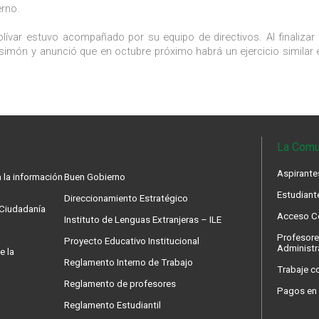
erno.
lívar estuvo acompañado por su equipo de directivos. Al finalizar 
isimón y anunció que en octubre próximo habrá un ejercicio similar 
La Comu
Aspirante
 la información
Buen Gobierno
Estudiant
Direccionamiento Estratégico
a Ciudadanía
Acceso Co
Instituto de Lenguas Extranjeras – ILE
Profesore
Proyecto Educativo Institucional
Administr
e la
Reglamento Interno de Trabajo
Trabaje c
Reglamento de profesores
Pagos en 
Reglamento Estudiantil