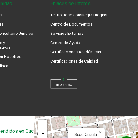
nidad
Enlaces de Intéres
s
Teatro José Consuegra Higgins
es
Centro de Documentos
nsultorio Jurídico
Servicios Externos
s y
Centro de Ayuda
ativos
Certificaciones Académicas
on Nosotros
Certificaciones de Calidad
línea
+
endidos en Cúcuta
-
×
Sede Cúcuta