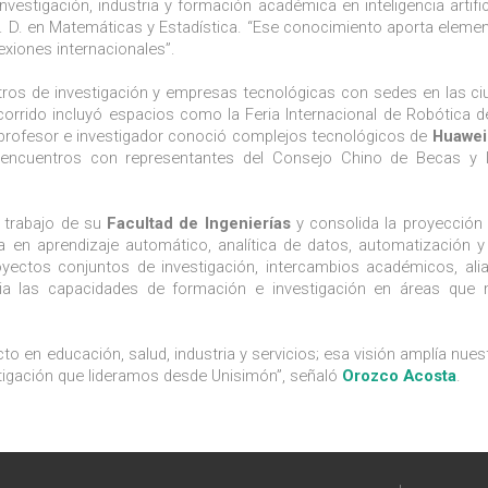
estigación, industria y formación académica en inteligencia artifici
Ph. D. en Matemáticas y Estadística. “Ese conocimiento aporta eleme
exiones internacionales”.
entros de investigación y empresas tecnológicas con sedes en las c
orrido incluyó espacios como la Feria Internacional de Robótica de
profesor e investigador conoció complejos tecnológicos de
Huawe
o encuentros con representantes del Consejo Chino de Becas y l
l trabajo de su
Facultad de Ingenierías
y consolida la proyección
da en aprendizaje automático, analítica de datos, automatización 
oyectos conjuntos de investigación, intercambios académicos, al
cia las capacidades de formación e investigación en áreas que 
 en educación, salud, industria y servicios; esa visión amplía nues
estigación que lideramos desde Unisimón”, señaló
Orozco Acosta
.