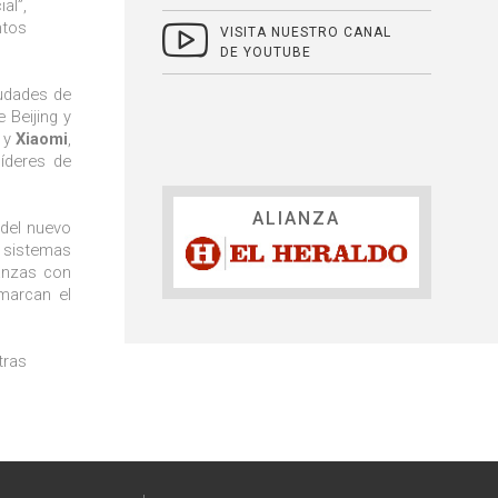
al”,
ntos
VISITA NUESTRO CANAL
DE YOUTUBE
iudades de
 Beijing y
i
y
Xiaomi
,
íderes de
ALIANZA
 del nuevo
y sistemas
ianzas con
marcan el
tras