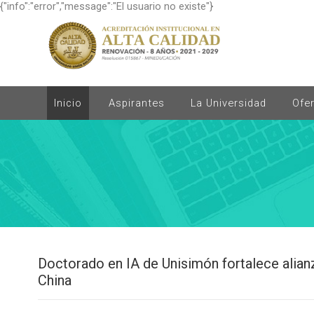
{"info":"error","message":"El usuario no existe"}
Inicio
Aspirantes
La Universidad
Ofe
Doctorado en IA de Unisimón fortalece alia
China