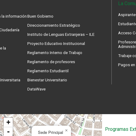
La Comu
Aspirante
 la información
Buen Gobierno
Estudiant
Direccionamiento Estratégico
a Ciudadanía
Acceso Co
Instituto de Lenguas Extranjeras – ILE
Profesore
Proyecto Educativo Institucional
Administr
e la
Reglamento Interno de Trabajo
Trabaje c
Reglamento de profesores
Pagos en 
Reglamento Estudiantil
niversitaria
Bienestar Universitario
DataWave
+
Programas Ext
-
×
Sede Principal