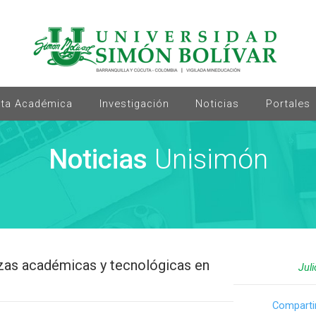
rta Académica
Investigación
Noticias
Portales
Noticias
Unisimón
nzas académicas y tecnológicas en
Jul
Comparti