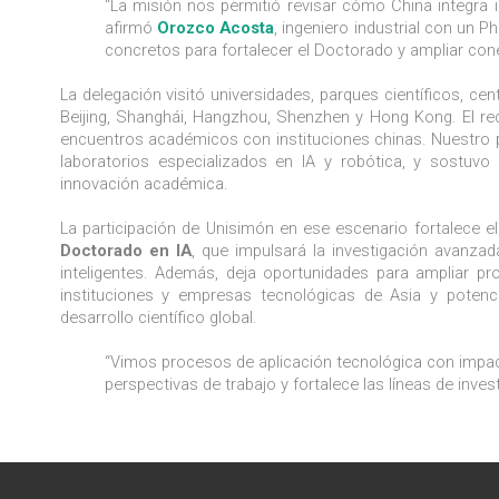
“La misión nos permitió revisar cómo China integra inv
afirmó
Orozco Acosta
, ingeniero industrial con un 
concretos para fortalecer el Doctorado y ampliar con
La delegación visitó universidades, parques científicos, c
Beijing, Shanghái, Hangzhou, Shenzhen y Hong Kong. El rec
encuentros académicos con instituciones chinas. Nuestro 
laboratorios especializados en IA y robótica, y sostuv
innovación académica.
La participación de Unisimón en ese escenario fortalece e
Doctorado en IA
, que impulsará la investigación avanza
inteligentes. Además, deja oportunidades para ampliar pr
instituciones y empresas tecnológicas de Asia y poten
desarrollo científico global.
“Vimos procesos de aplicación tecnológica con impacto
perspectivas de trabajo y fortalece las líneas de inv