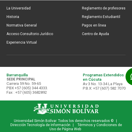
La Universidad
Reglamento de profesores
Historia
Reglamento Estudiantil
Normativa General
Pagos en línea
Acceso Consultorio Jurídico
Centro de Ayuda
Experiencia Virtual
Barranquilla
Programas Extendidos
SEDE PRINCIPAL
en Cúcuta
Carrera 59 No. 59-65
Av 3 No. 13-34 La Playa
PBX +57 (605) 344 4333.
P.B.X: +57 (607) 582 7070
Fax : +57 (605) 3682892
Universidad Simón Bolívar. Todos los derechos reservados ©
|
Dirección Tecnología de Información
|
Términos y Condiciones de
Uso de Página Web