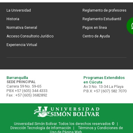
La Universidad
Reglamento de profesores
Historia
Reglamento Estudiantil
Normativa General
Pagos en línea
Acceso Consultorio Jurídico
Centro de Ayuda
Experiencia Virtual
Barranquilla
Programas Extendidos
SEDE PRINCIPAL
en Cúcuta
Carrera 59 No. 59-65
Av 3 No. 13-34 La Playa
PBX +57 (605) 344 4333.
P.B.X: +57 (607) 582 7070
Fax : +57 (605) 3682892
Universidad Simón Bolívar. Todos los derechos reservados ©
|
Dirección Tecnología de Información
|
Términos y Condiciones de
Uso de Página Web