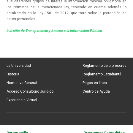
sus diferentes grupos de interés la información mínima obligatoria en
los términos de la mencionada ley, teniendo en cuenta además lo
establecido en la Ley 1581 de 2012, que trata sobre la protección de
datos personales.
Ir al sitio de
Transparencia y Acceso a la Información Pública
La Universidad
Reglamento de profesores
Historia
Reglamento Estudiantil
Normativa General
Pagos en línea
Acceso Consultorio Jurídico
Centro de Ayuda
Experiencia Virtual
Barranquilla
Programas Extendidos