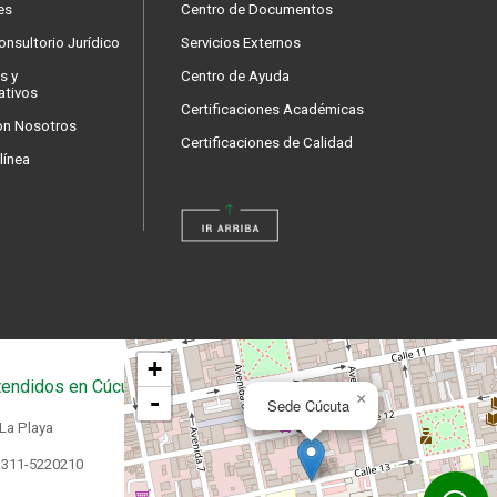
es
Centro de Documentos
nsultorio Jurídico
Servicios Externos
s y
Centro de Ayuda
ativos
Certificaciones Académicas
on Nosotros
Certificaciones de Calidad
línea
+
endidos en Cúcuta
-
×
Sede Cúcuta
 La Playa
 311-5220210