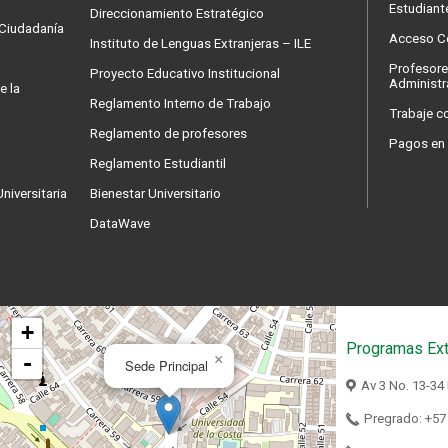
Estudiant
Direccionamiento Estratégico
a Ciudadanía
Acceso Co
Instituto de Lenguas Extranjeras – ILE
Profesore
Proyecto Educativo Institucional
Administr
e la
Reglamento Interno de Trabajo
Trabaje c
Reglamento de profesores
Pagos en 
Reglamento Estudiantil
niversitaria
Bienestar Universitario
DataWave
+
Programas Ext
-
×
Sede Principal
Av 3 No. 13-34
Pregrado: +57