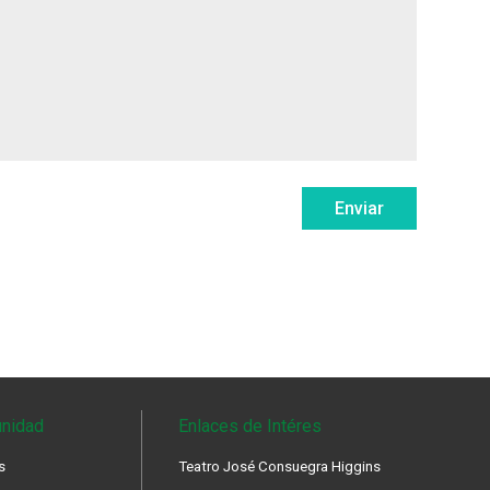
Enviar
nidad
Enlaces de Intéres
s
Teatro José Consuegra Higgins