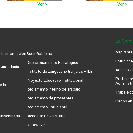
Ver >
Ver >
La Comu
Aspirante
 la información
Buen Gobierno
Estudiant
Direccionamiento Estratégico
a Ciudadanía
Acceso Co
Instituto de Lenguas Extranjeras – ILE
Profesore
Proyecto Educativo Institucional
Administr
e la
Reglamento Interno de Trabajo
Trabaje c
Reglamento de profesores
Pagos en 
Reglamento Estudiantil
niversitaria
Bienestar Universitario
DataWave