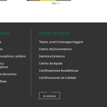
Ver >
nidad
Enlaces de Intéres
s
Teatro José Consuegra Higgins
es
Centro de Documentos
nsultorio Jurídico
Servicios Externos
s y
Centro de Ayuda
ativos
Certificaciones Académicas
on Nosotros
Certificaciones de Calidad
línea