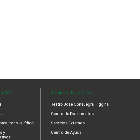
nidad
Enlaces de Intéres
s
Teatro José Consuegra Higgins
es
Centro de Documentos
nsultorio Jurídico
Servicios Externos
s y
Centro de Ayuda
ativos