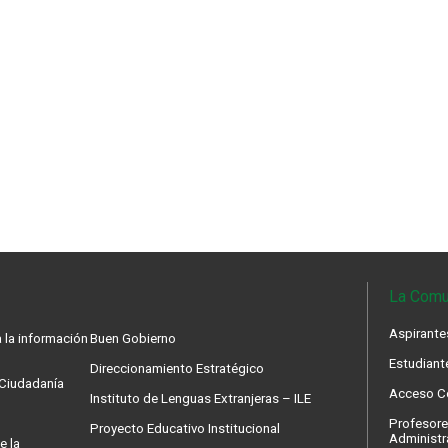
La Comu
Aspirante
 la información
Buen Gobierno
Estudiant
Direccionamiento Estratégico
a Ciudadanía
Acceso Co
Instituto de Lenguas Extranjeras – ILE
Profesore
Proyecto Educativo Institucional
Administr
e la