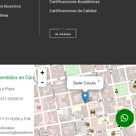
Certificaciones Académicas
on Nosotros
Certificaciones de Calidad
línea
+
endidos en Cúcuta
-
×
Sede Cúcuta
 La Playa
 311-5220210
17-5112056 y 318-
diciales:
acucuta@unisimon.edu.co