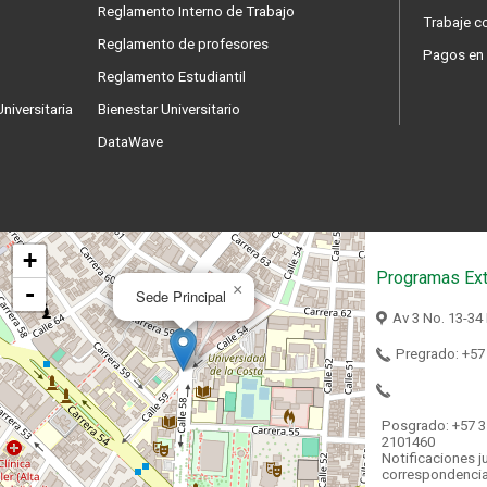
Reglamento Interno de Trabajo
Trabaje c
Reglamento de profesores
Pagos en 
Reglamento Estudiantil
niversitaria
Bienestar Universitario
DataWave
+
Programas Ext
-
×
Sede Principal
Av 3 No. 13-34
Pregrado: +57
Posgrado: +57 3
2101460
Notificaciones ju
correspondenci