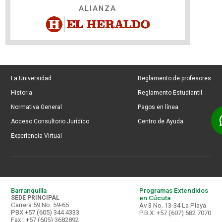
ALIANZA
La Universidad
Reglamento de profesores
Historia
Reglamento Estudiantil
Normativa General
Pagos en línea
Acceso Consultorio Jurídico
Centro de Ayuda
Experiencia Virtual
Barranquilla
Programas Extendidos
SEDE PRINCIPAL
en Cúcuta
Carrera 59 No. 59-65
Av 3 No. 13-34 La Playa
PBX +57 (605) 344 4333.
P.B.X: +57 (607) 582 7070
Fax : +57 (605) 3682892