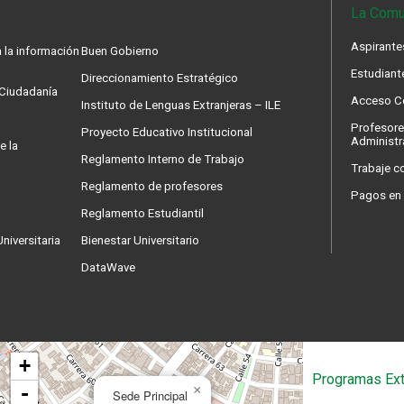
La Comu
Aspirante
 la información
Buen Gobierno
Estudiant
Direccionamiento Estratégico
a Ciudadanía
Acceso Co
Instituto de Lenguas Extranjeras – ILE
Profesore
Proyecto Educativo Institucional
Administr
e la
Reglamento Interno de Trabajo
Trabaje c
Reglamento de profesores
Pagos en 
Reglamento Estudiantil
niversitaria
Bienestar Universitario
DataWave
+
Programas Ext
-
×
Sede Principal