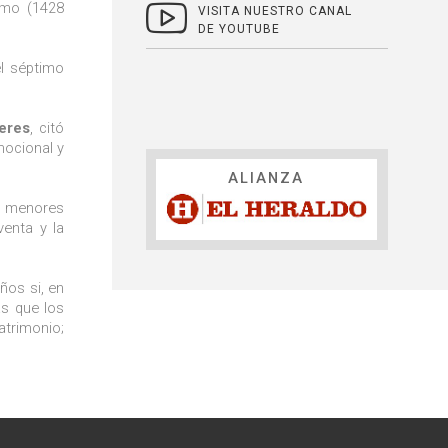
ismo (1428
VISITA NUESTRO CANAL
DE YOUTUBE
el séptimo
eres
, citó
mocional y
ALIANZA
os menores
venta y la
ños si, en
as que los
atrimonio;