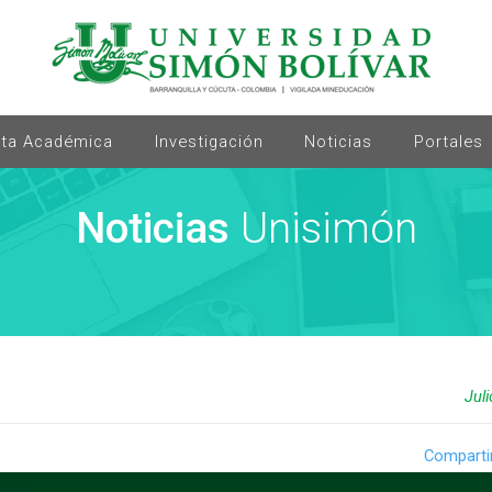
rta Académica
Investigación
Noticias
Portales
Noticias
Unisimón
Jul
Comparti