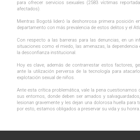
para ofrecer servicios sexuales (2583 víctimas reportada
afectados).
Mientras Bogotá lideró la deshonrosa primera posición en
departamento con más prevalencia de estos delitos y el At
Con respecto a las barreras para las denuncias, en un i
situaciones como el miedo, las amenazas, la dependencia ec
la desconfianza institucional.
Hoy es clave, además de contrarrestar estos factores, ge
ante la utilización perversa de la tecnología para atacarl
explotación sexual de niños.
Ante esta crítica problemática, vale la pena cuestionarnos
sus entornos, donde deben ser amados y salvaguardados, s
lesionan gravemente y les dejan una dolorosa huella para to
por esto, estamos obligados a preservar su vida y su honra