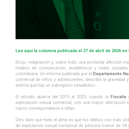
Lee aquí la columna publicada el 27 de abril de 2026 en 
Enojo, indignación y, sobre todo, una profunda aflicción me
medios de comunicación, académicos y redes sociales, 
colombiana. Un informe publicado por el
Departamento Nac
comercial de niños y adolescentes, describe la gravedad 
estima que hay un subregistro estadístico.
El estudio abarca del 2015 al 2025, cuando la
Fiscalía
explotación sexual comercial, con una mayor afectación e
casos correspondieron a niñas.
Otro dato que hiela el alma es que los delitos con más víc
de explotación sexual comercial de persona menor de 18 añ