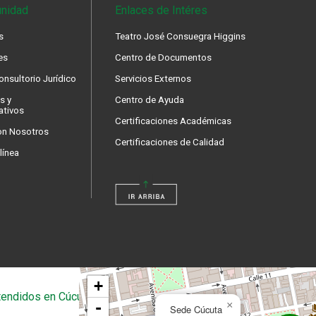
nidad
Enlaces de Intéres
s
Teatro José Consuegra Higgins
es
Centro de Documentos
nsultorio Jurídico
Servicios Externos
s y
Centro de Ayuda
ativos
Certificaciones Académicas
on Nosotros
Certificaciones de Calidad
línea
+
endidos en Cúcuta
-
×
Sede Cúcuta