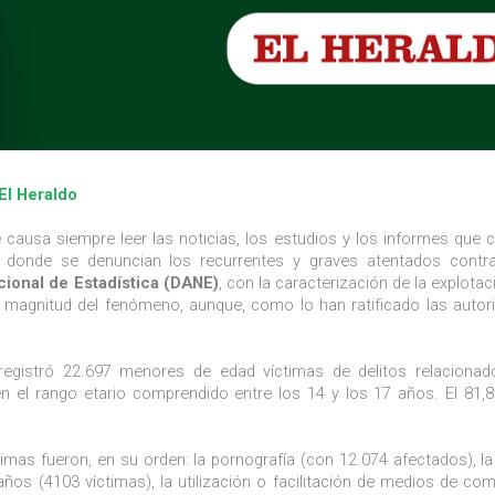
El Heraldo
 causa siempre leer las noticias, los estudios y los informes que c
donde se denuncian los recurrentes y graves atentados contra
ional de Estadística (DANE)
, con la caracterización de la explota
y magnitud del fenómeno, aunque, como lo han ratificado las autor
registró 22.697 menores de edad víctimas de delitos relacionad
n el rango etario comprendido entre los 14 y los 17 años. El 81,
timas fueron, en su orden: la pornografía (con 12.074 afectados), 
os (4103 víctimas), la utilización o facilitación de medios de co