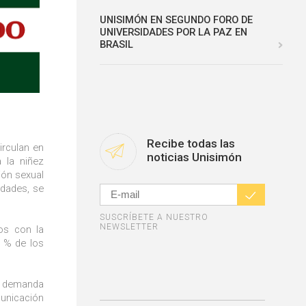
UNISIMÓN EN SEGUNDO FORO DE
UNIVERSIDADES POR LA PAZ EN
BRASIL
Recibe todas las
irculan en
noticias Unisimón
 la niñez
ción sexual
idades, se
SUSCRÍBETE A NUESTRO
NEWSLETTER
os con la
8 % de los
la demanda
municación