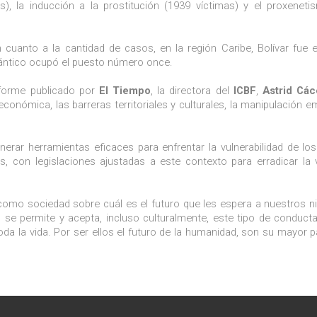
s), la inducción a la prostitución (1939 víctimas) y el proxenet
 cuanto a la cantidad de casos, en la región Caribe, Bolívar fue 
lántico ocupó el puesto número once.
nforme publicado por
El Tiempo
, la directora del
ICBF
,
Astrid Các
onómica, las barreras territoriales y culturales, la manipulación e
nerar herramientas eficaces para enfrentar la vulnerabilidad de l
os, con legislaciones ajustadas a este contexto para erradicar la 
 como sociedad sobre cuál es el futuro que les espera a nuestros ni
e permite y acepta, incluso culturalmente, este tipo de conduct
da la vida. Por ser ellos el futuro de la humanidad, son su mayor p
.