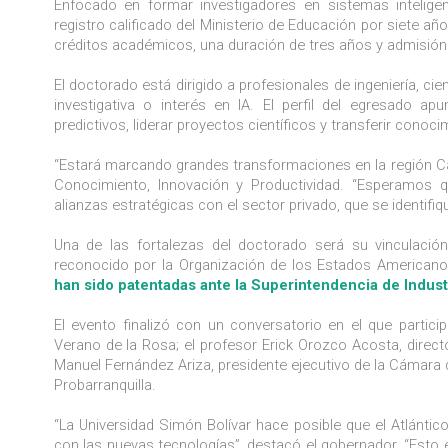
Enfocado en formar investigadores en sistemas inteligen
registro calificado del Ministerio de Educación por siete añ
créditos académicos, una duración de tres años y admisión 
El doctorado está dirigido a profesionales de ingeniería, ci
investigativa o interés en IA. El perfil del egresado ap
predictivos, liderar proyectos científicos y transferir conoc
“Estará marcando grandes transformaciones en la región Car
Conocimiento, Innovación y Productividad. “Esperamos qu
alianzas estratégicas con el sector privado, que se identif
Una de las fortalezas del doctorado será su vinculación
reconocido por la Organización de los Estados American
han sido patentadas ante la Superintendencia de Indust
El evento finalizó con un conversatorio en el que partici
Verano de la Rosa; el profesor Erick Orozco Acosta, direct
Manuel Fernández Ariza, presidente ejecutivo de la Cámara 
Probarranquilla.
“La Universidad Simón Bolívar hace posible que el Atlántic
con las nuevas tecnologías”, destacó el gobernador. “Esto 