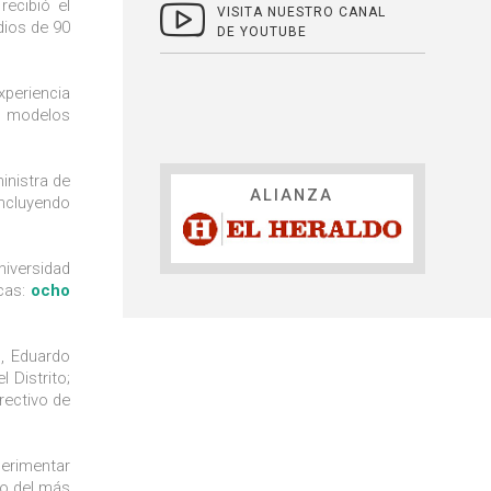
recibió el
VISITA NUESTRO CANAL
dios de 90
DE YOUTUBE
xperiencia
ar modelos
inistra de
ALIANZA
incluyendo
niversidad
cas:
ocho
o, Eduardo
 Distrito;
rectivo de
perimentar
co del más