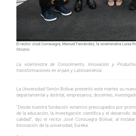
El rector José Consuegra, Manuel Fernández, la viceministra Luisa R
Orozco.
La viceministra de Conocimiento, Innovación y Product
transformaciones en el país y Latinoamérica.
La Universidad Simón Bolívar presentó este martes su nuevo D
departamental y distrital, empresarios, docentes, investiga
“Desde nuestra fundación estamos preocupados por promove
de la educación, la investigación científica y el desarrollo d
calidad”, dijo el rector José Consuegra Bolívar, al insta
Innovación de la universidad, Eureka.