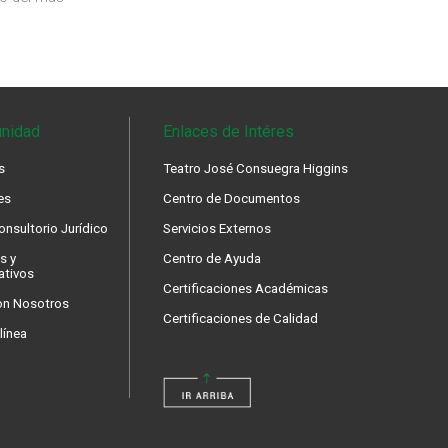
nidad
Enlaces de Intéres
s
Teatro José Consuegra Higgins
es
Centro de Documentos
nsultorio Jurídico
Servicios Externos
s y
Centro de Ayuda
ativos
Certificaciones Académicas
on Nosotros
Certificaciones de Calidad
línea