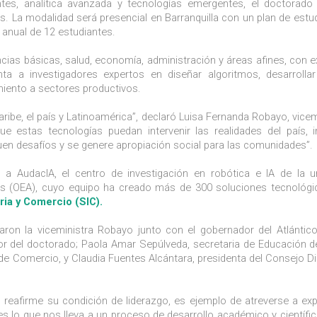
tes, analítica avanzada y tecnologías emergentes, el doctorado 
os. La modalidad será presencial en Barranquilla con un plan de estu
anual de 12 estudiantes.
encias básicas, salud, economía, administración y áreas afines, con e
unta a investigadores expertos en diseñar algoritmos, desarroll
imiento a sectores productivos.
ibe, el país y Latinoamérica”, declaró Luisa Fernanda Robayo, vicem
e estas tecnologías puedan intervenir las realidades del país, 
iquen desafíos y se genere apropiación social para las comunidades”.
 a AudacIA, el centro de investigación en robótica e IA de la u
os (OEA), cuyo equipo ha creado más de 300 soluciones tecnológi
ria y Comercio (SIC).
paron la viceministra Robayo junto con el gobernador del Atlántic
or del doctorado; Paola Amar Sepúlveda, secretaria de Educación del
de Comercio, y Claudia Fuentes Alcántara, presidenta del Consejo Di
o reafirme su condición de liderazgo, es ejemplo de atreverse a ex
es lo que nos lleva a un proceso de desarrollo académico y científi