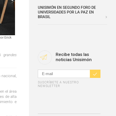
UNISIMÓN EN SEGUNDO FORO DE
UNIVERSIDADES POR LA PAZ EN
BRASIL
or Erick
Recibe todas las
á grandes
noticias Unisimón
 nacional,
SUSCRÍBETE A NUESTRO
NEWSLETTER
en el área
des de alta
cimiento e