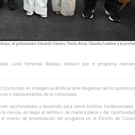
obayo, el gobernador Eduardo Verano, Paola Amar, Claudia Fuentes y el profes
ividad, Luisa Fernanda Robayo, destacó que el programa marcar
octorado en Inteligencia Artificial ante dirigentes de los gobiernos
dores y representantes de la comunidad.
r oportunidades y desarrollo para cerrar brechas fundamentales 
e la ciencia, en llegar al territorio de manera plena y dar oportunida
lar el evento de presentación del programa en el Distrito de Cono