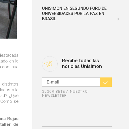
UNISIMÓN EN SEGUNDO FORO DE
UNIVERSIDADES POR LA PAZ EN
BRASIL
destacada
Recibe todas las
zado en la
noticias Unisimón
n continua
 distintos
lados a la
SUSCRÍBETE A NUESTRO
idad? ¿Qué
NEWSLETTER
? ¿Cómo se
iana Rojas
taller de