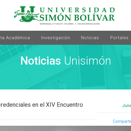
rta Académica
Investigación
Noticias
Portales
Noticias
Unisimón
redenciales en el XIV Encuentro
Juni
Comparti