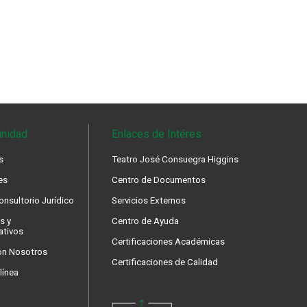
nidad
Enlaces de Intéres
s
Teatro José Consuegra Higgins
es
Centro de Documentos
nsultorio Jurídico
Servicios Externos
s y
Centro de Ayuda
ativos
Certificaciones Académicas
on Nosotros
Certificaciones de Calidad
línea