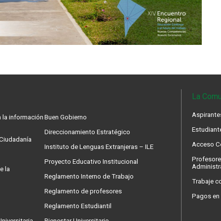
La Comu
Aspirante
 la información
Buen Gobierno
Estudiant
Direccionamiento Estratégico
a Ciudadanía
Acceso Co
Instituto de Lenguas Extranjeras – ILE
Profesore
Proyecto Educativo Institucional
Administr
e la
Reglamento Interno de Trabajo
Trabaje c
Reglamento de profesores
Pagos en 
Reglamento Estudiantil
niversitaria
Bienestar Universitario