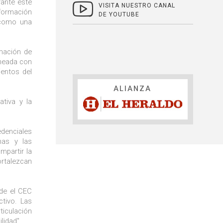
ante este
VISITA NUESTRO CANAL
 formación
DE YOUTUBE
 como una
rmación de
ineada con
ientos del
ALIANZA
ativa y la
edenciales
nas y las
mpartir la
ortalezcan
sde el CEC
tivo. Las
ticulación
lidad".