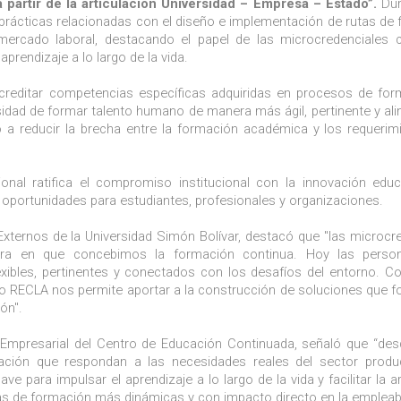
 partir de la articulación Universidad – Empresa – Estado”.
Dur
 prácticas relacionadas con el diseño e implementación de rutas de
 mercado laboral, destacando el papel de las microcredenciales
prendizaje a lo largo de la vida.
acreditar competencias específicas adquiridas en procesos de fo
sidad de formar talento humano de manera más ágil, pertinente y al
 a reducir la brecha entre la formación académica y los requerim
onal ratifica el compromiso institucional con la innovación educ
portunidades para estudiantes, profesionales y organizaciones.
 Externos de la Universidad Simón Bolívar, destacó que "las microcr
era en que concebimos la formación continua. Hoy las perso
xibles, pertinentes y conectados con los desafíos del entorno. Co
o RECLA nos permite aportar a la construcción de soluciones que f
ón".
d Empresarial del Centro de Educación Continuada, señaló que “de
ación que respondan a las necesidades reales del sector produc
 para impulsar el aprendizaje a lo largo de la vida y facilitar la ar
as de formación más dinámicas y con impacto directo en la empleabi