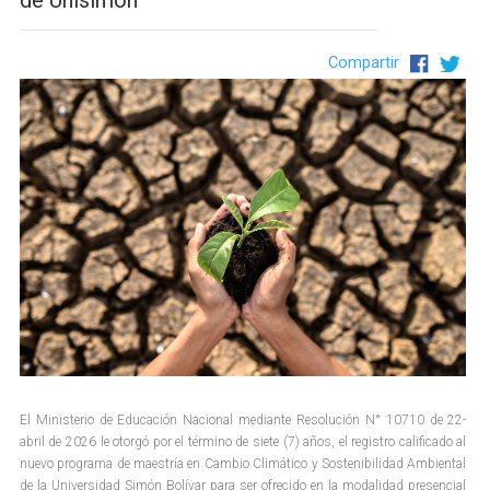
de Unisimón
Compartir
El Ministerio de Educación Nacional mediante Resolución N° 10710 de 22-
abril de 2026 le otorgó por el término de siete (7) años, el registro calificado al
nuevo programa de maestría en Cambio Climático y Sostenibilidad Ambiental
de la Universidad Simón Bolívar para ser ofrecido en la modalidad presencial