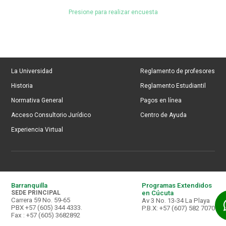
Presione para realizar encuesta
La Universidad
Reglamento de profesores
Historia
Reglamento Estudiantil
Normativa General
Pagos en línea
Acceso Consultorio Jurídico
Centro de Ayuda
Experiencia Virtual
Barranquilla
Programas Extendidos
SEDE PRINCIPAL
en Cúcuta
Carrera 59 No. 59-65
Av 3 No. 13-34 La Playa
PBX +57 (605) 344 4333.
P.B.X: +57 (607) 582 7070
Fax : +57 (605) 3682892