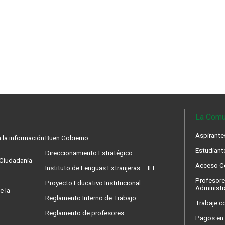
La Comu
Aspirante
 la información
Buen Gobierno
Estudiant
Direccionamiento Estratégico
a Ciudadanía
Acceso Co
Instituto de Lenguas Extranjeras – ILE
Profesore
Proyecto Educativo Institucional
Administr
e la
Reglamento Interno de Trabajo
Trabaje c
Reglamento de profesores
Pagos en 