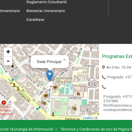
Reglamento Estudiantil
niversitaria
Bienestar Universitario
DataWave
+
Programas Ext
-
×
Sede Principal
Av 3 No. 13-34
Pregrado: +57
Posgrado: +57 3
2101460
Notificaciones ju
correspondenci
Leaflet
| ©
cción Tecnología de Información
|
Términos y Condiciones de Uso de Página 