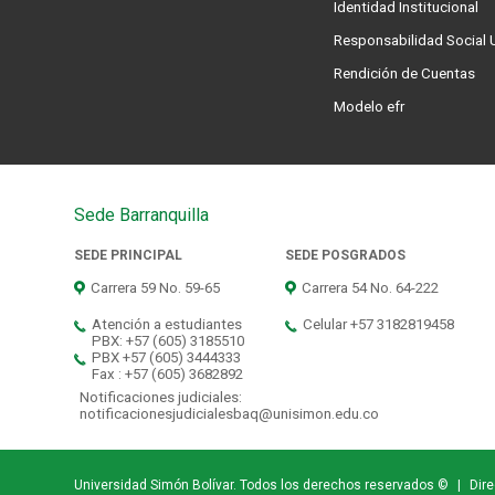
Identidad Institucional
Responsabilidad Social U
Rendición de Cuentas
Modelo efr
Sede Barranquilla
SEDE PRINCIPAL
SEDE POSGRADOS
Carrera 59 No. 59-65
Carrera 54 No. 64-222
Atención a estudiantes
Celular +57 3182819458
PBX: +57 (605) 3185510
PBX +57 (605) 3444333
Fax : +57 (605) 3682892
Notificaciones judiciales:
notificacionesjudicialesbaq@unisimon.edu.co
Universidad Simón Bolívar. Todos los derechos reservados ©
|
Dire