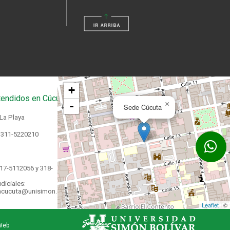
+
endidos en Cúcuta
-
×
Sede Cúcuta
 La Playa
 311-5220210
17-5112056 y 318-
diciales:
acucuta@unisimon.edu.co
Leaflet
| ©
Web