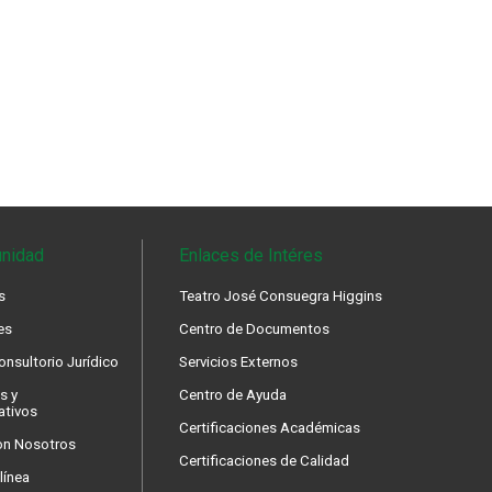
nidad
Enlaces de Intéres
s
Teatro José Consuegra Higgins
es
Centro de Documentos
nsultorio Jurídico
Servicios Externos
s y
Centro de Ayuda
ativos
Certificaciones Académicas
on Nosotros
Certificaciones de Calidad
línea