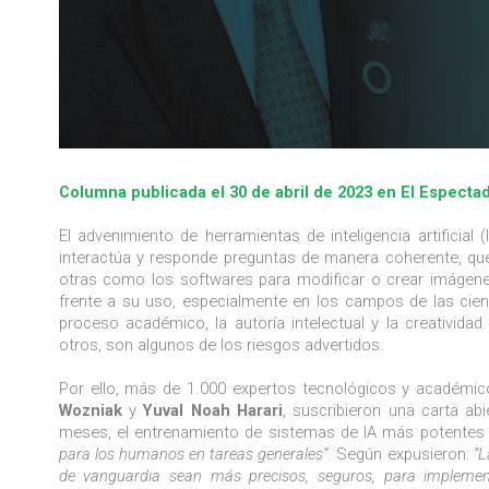
Columna publicada el 30 de abril de 2023 en El Especta
El advenimiento de herramientas de inteligencia artificial
interactúa y responde preguntas de manera coherente, qu
otras como los softwares para modificar o crear imágenes
frente a su uso, especialmente en los campos de las cienci
proceso académico, la autoría intelectual y la creatividad
otros, son algunos de los riesgos advertidos.
Por ello, más de 1.000 expertos tecnológicos y académic
Wozniak
y
Yuval
Noah Harari
, suscribieron una carta ab
meses, el entrenamiento de sistemas de IA más potentes
para los humanos en tareas generales”
. Según expusieron:
“L
de vanguardia sean más precisos, seguros, para implement