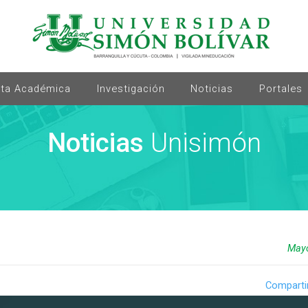
rta Académica
Investigación
Noticias
Portales
Noticias
Unisimón
Mayo
Comparti