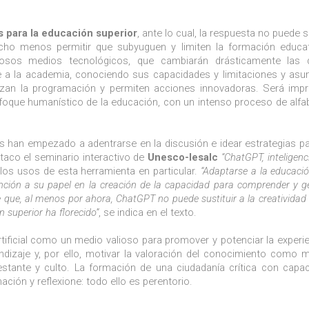
 para la educación superior
, ante lo cual, la respuesta no puede 
ucho menos permitir que subyuguen y limiten la formación educat
osos medios tecnológicos, que cambiarán drásticamente las 
se a la academia, conociendo sus capacidades y limitaciones y as
izan la programación y permiten acciones innovadoras. Será impr
enfoque humanístico de la educación, con un intenso proceso de alfa
os han empezado a adentrarse en la discusión e idear estrategias p
taco el seminario interactivo de
Unesco-Iesalc
“ChatGPT, inteligenci
 los usos de esta herramienta en particular.
“Adaptarse a la educació
nción a su papel en la creación de la capacidad para comprender y ge
de que, al menos por ahora, ChatGPT no puede sustituir a la creativida
n superior ha florecido”
, se indica en el texto.
rtificial como un medio valioso para promover y potenciar la experie
izaje y, por ello, motivar la valoración del conocimiento como 
stante y culto. La formación de una ciudadanía crítica con capa
ación y reflexione: todo ello es perentorio.