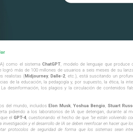
dor
 (IA) como el sistema
ChatGPT
, modelo de lenguaje que produce c
e logró más de 100 millones de usuarios a seis meses de su lanz
 realistas (
Midjourney
,
Dalle-2
, etc.), está suscitando un profu
as de la educación, la pedagogía y, por supuesto, la ética, la inte
. La desinformación, los plagios y la circulación de contenidos fal
os del mundo, incluidos
Elon Musk
,
Yoshua Bengio
,
Stuart Russ
ierta pidiendo a los laboratorios de IA que detengan, durante al 
 que el
GPT-4
, cuestionando el hecho de que
“se están volviendo co
a investigación y el desarrollo de IA se deben reenfocar en hacer que l
ar protocolos de seguridad de forma que los sistemas sean inter