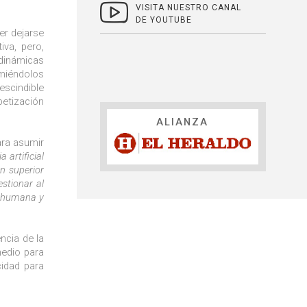
VISITA NUESTRO CANAL
DE YOUTUBE
ser dejarse
iva, pero,
dinámicas
umiéndolos
escindible
betización
ALIANZA
ara asumir
a artificial
n superior
stionar al
d humana y
ncia de la
medio para
cidad para