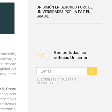
UNISIMÓN EN SEGUNDO FORO DE
UNIVERSIDADES POR LA PAZ EN
BRASIL
Recibe todas las
ontenido,
noticias Unisimón
amiento, y
ndo debate
gridad del
sos, entre
SUSCRÍBETE A NUESTRO
NEWSLETTER
ell
,
Steve
menos seis
mpetitivos
os sistemas
pretables,