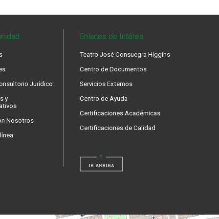
nidad
Enlaces de Intéres
s
Teatro José Consuegra Higgins
es
Centro de Documentos
nsultorio Jurídico
Servicios Externos
s y
Centro de Ayuda
ativos
Certificaciones Académicas
on Nosotros
Certificaciones de Calidad
línea