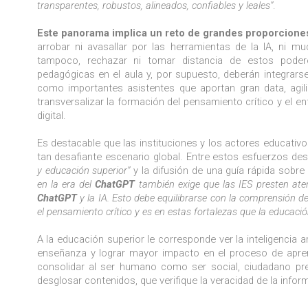
transparentes, robustos, alineados, confiables y leales”
.
Este panorama implica un reto de grandes proporciones
arrobar ni avasallar por las herramientas de la IA, ni m
tampoco, rechazar ni tomar distancia de estos poder
pedagógicas en el aula y, por supuesto, deberán integrar
como importantes asistentes que aportan gran data, agil
transversalizar la formación del pensamiento crítico y el 
digital.
Es destacable que las instituciones y los actores educativ
tan desafiante escenario global. Entre estos esfuerzos des
y educación superior”
y la difusión de una guía rápida sobre
en la era del
ChatGPT
también exige que las IES presten ate
ChatGPT
y la IA. Esto debe equilibrarse con la comprensión 
el pensamiento crítico y es en estas fortalezas que la educació
A la educación superior le corresponde ver la inteligencia a
enseñanza y lograr mayor impacto en el proceso de aprend
consolidar al ser humano como ser social, ciudadano pre
desglosar contenidos, que verifique la veracidad de la inform