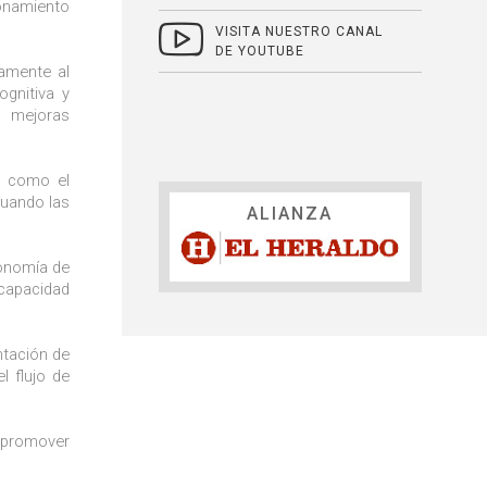
ionamiento
VISITA NUESTRO CANAL
DE YOUTUBE
camente al
ognitiva y
n mejoras
s como el
cuando las
ALIANZA
tonomía de
 capacidad
ntación de
l flujo de
o promover