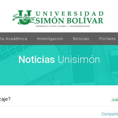
rta Académica
Investigación
Noticias
Portales
Noticias
Unisimón
zaje?
Jul
Comparti