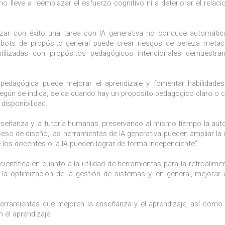
no lleve a reemplazar el esfuerzo cognitivo ni a deteriorar el relac
izar con éxito una tarea con IA generativa no conduce automáti
atbots de propósito general puede crear riesgos de pereza metac
tilizadas con propósitos pedagógicos intencionales demuestra
 pedagógica puede mejorar el aprendizaje y fomentar habilidade
, según se indica, se da cuando hay un propósito pedagógico claro o 
disponibilidad.
 enseñanza y la tutoría humanas, preservando al mismo tiempo la au
oceso de diseño, las herramientas de IA generativa pueden ampliar la
 los docentes o la IA pueden lograr de forma independiente”.
ientífica en cuanto a la utilidad de herramientas para la retroalime
 la optimización de la gestión de sistemas y, en general, mejorar e
 herramientas que mejoren la enseñanza y el aprendizaje, así com
 el aprendizaje.