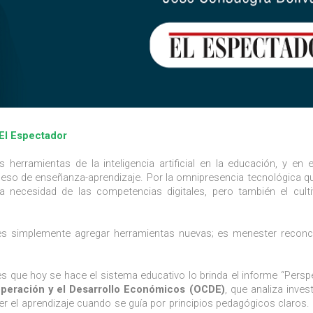
 El Espectador
herramientas de la inteligencia artificial en la educación, y en e
proceso de enseñanza-aprendizaje. Por la omnipresencia tecnológica 
a necesidad de las competencias digitales, pero también el cult
es simplemente agregar herramientas nuevas; es menester reconc
es que hoy se hace el sistema educativo lo brinda el informe “Persp
operación y el Desarrollo Económicos (OCDE)
, que analiza inves
r el aprendizaje cuando se guía por principios pedagógicos claros. 