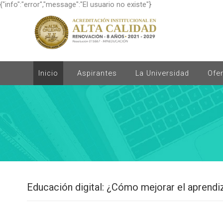
{"info":"error","message":"El usuario no existe"}
Inicio
Aspirantes
La Universidad
Ofe
Educación digital: ¿Cómo mejorar el aprendi