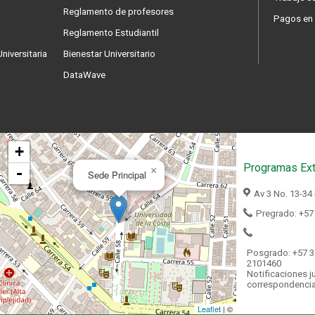
Reglamento de profesores
Pagos en 
Reglamento Estudiantil
niversitaria
Bienestar Universitario
DataWave
+
Programas Ext
-
×
Sede Principal
Av 3 No. 13-34
Pregrado: +57
Posgrado: +57 3
2101460
Notificaciones ju
correspondenci
Leaflet
| ©