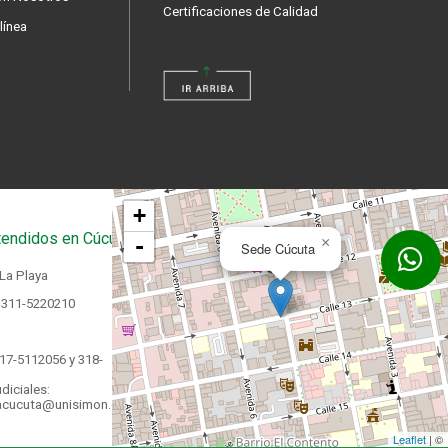
Certificaciones de Calidad
línea
+
endidos en Cúcuta
-
×
Sede Cúcuta
 La Playa
 311-5220210
17-5112056 y 318-
diciales:
acucuta@unisimon.edu.co
Leaflet
| ©