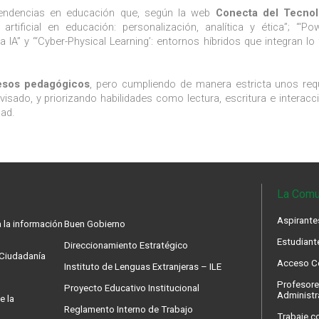
 tendencias en educación que, según la web
Conecta del Tecnol
ificial en educación: personalización, analítica y ética”; “‘Powe
IA” y “‘Cyber-Physical Learning’: entornos híbridos que integran lo f
cesos pedagógicos
, pero cumpliendo de manera estricta unos req
sado, y priorizando habilidades como lectura, escritura e interacci
dad.
La Comu
Aspirante
 la información
Buen Gobierno
Estudiant
Direccionamiento Estratégico
a Ciudadanía
Acceso Co
Instituto de Lenguas Extranjeras – ILE
Profesore
Proyecto Educativo Institucional
Administr
e la
Reglamento Interno de Trabajo
Trabaje c