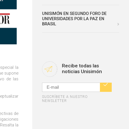
UNISIMÓN EN SEGUNDO FORO DE
UNIVERSIDADES POR LA PAZ EN
BRASIL
Recibe todas las
special la
noticias Unisimón
que supone
ivo de las
eptualizar
SUSCRÍBETE A NUESTRO
NEWSLETTER
ectivas de
tigaciones
Resalta la