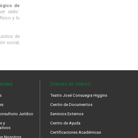
ógico de
r skills’:
ísico y lo
uisitos de
ón social,
nidad
Enlaces de Intéres
s
Teatro José Consuegra Higgins
es
Centro de Documentos
nsultorio Jurídico
Servicios Externos
s y
Centro de Ayuda
ativos
Certificaciones Académicas
on Nosotros