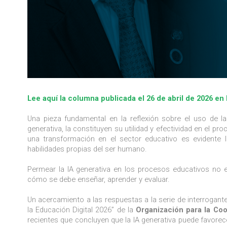
Lee aquí la columna publicada el 26 de abril de 2026 en
Una pieza fundamental en la reflexión sobre el uso de las 
generativa, la constituyen su utilidad y efectividad en el 
una transformación en el sector educativo es evidente l
habilidades propias del ser humano.
Permear la IA generativa en los procesos educativos no 
cómo se debe enseñar, aprender y evaluar.
Un acercamiento a las respuestas a la serie de interrogant
la Educación Digital 2026” de la
Organización para la Co
recientes que concluyen que la IA generativa puede favorece