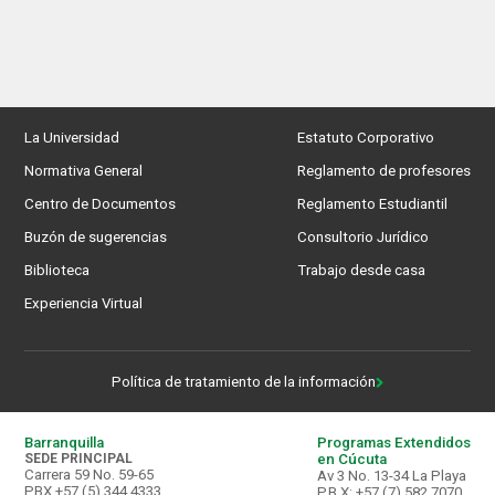
La Universidad
Estatuto Corporativo
Normativa General
Reglamento de profesores
Centro de Documentos
Reglamento Estudiantil
Buzón de sugerencias
Consultorio Jurídico
Biblioteca
Trabajo desde casa
Experiencia Virtual
Política de tratamiento de la información
Barranquilla
Programas Extendidos
SEDE PRINCIPAL
en Cúcuta
Carrera 59 No. 59-65
Av 3 No. 13-34 La Playa
PBX +57 (5) 344 4333.
P.B.X: +57 (7) 582 7070