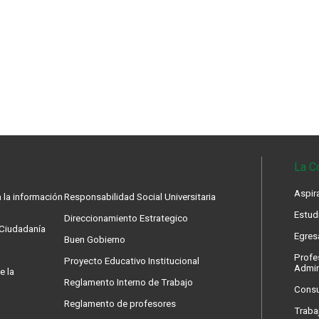
La C
Aspir
 la información
Responsabilidad Social Universitaria
Estud
Direccionamiento Estrategico
a Ciudadanía
Egres
Buen Gobierno
Profe
Proyecto Educativo Institucional
Admin
e la
Reglamento Interno de Trabajo
Consu
Reglamento de profesores
Traba