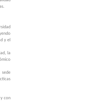
alidad
as.
rsidad
uyendo
d y el
ad, la
nómico
, sede
cticas
 y con