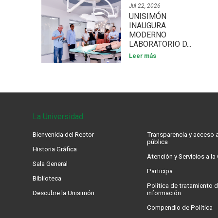
Jul 22, 2026
UNISIMÓN
INAUGURA
MODERNO
LABORATORIO D...
Leer más
La Universidad
Bienvenida del Rector
Transparencia y acceso a
pública
Historia Gráfica
Atención y Servicios a l
Sala General
Participa
Biblioteca
Política de tratamiento d
Descubre la Unisimón
información
Compendio de Política