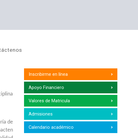
táctenos
Inscribirme en línea
Apoyo Financiero
iplina
Valores de Matricula
Admisiones
ría de
Calendario académico
pacten