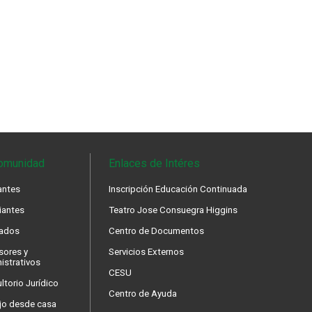
omunidad
Enlaces de Intéres
antes
Inscripción Educación Continuada
iantes
Teatro Jose Consuegra Higgins
ados
Centro de Documentos
sores y
Servicios Externos
istrativos
CESU
ltorio Jurídico
Centro de Ayuda
jo desde casa