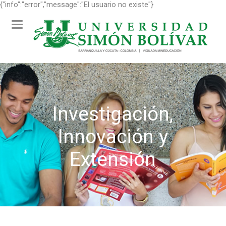
{"info":"error","message":"El usuario no existe"}
Toggle
navigation
Investigación,
Innovación y
Extensión