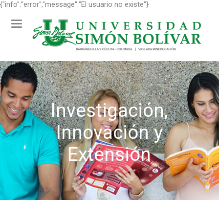
{"info":"error","message":"El usuario no existe"}
Toggle
navigation
Investigación,
Innovación y
Extensión