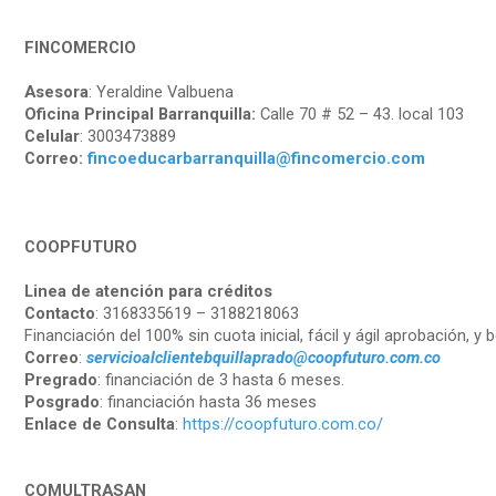
FINCOMERCIO
Asesora
: Yeraldine Valbuena
Oficina Principal Barranquilla:
Calle 70 # 52 – 43. local 103
Celular
: 3003473889
Correo:
fincoeducarbarranquilla@fincomercio.com
COOPFUTURO
Linea de atención para créditos
Contacto
: 3168335619 – 3188218063
Financiación del 100% sin cuota inicial, fácil y ágil aprobación, y
Correo
:
servicioalclientebquillaprado@coopfuturo.com.co
Pregrado
: financiación de 3 hasta 6 meses.
Posgrado
: financiación hasta 36 meses
Enlace de Consulta
:
https://coopfuturo.com.co/
COMULTRASAN