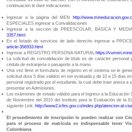
continuación le daré indicaciones:
Ingresar a la página del MEN
http://www.mineducacion.gov.
ESPECIALES ingresar a Convalidaciones
Ingresar a la sección de PREESCOLAR, BÁSICA Y MED
3357.html
En el listado de servicios de lado derecho ingresar a P
article-356933.html
Ingresar a REGISTRO PERSONA NATURAL
https://vumen.min
La solicitud de convalidación de título es de carácter personal
cédula de extranjería o pasaporte a la mano.
Una vez llene el formulario de registro en el sistema se le gen
solicitud dura 5 días validos en ser evaluada y de 10 a 15 días en
personal registrado por el estudiante, la cual debe traer anexa a s
presentar en Admisiones.
Los exámenes de estado válidos para el Ingreso a la Educación S
de Noviembre del 2015 del Instituto para la Evaluación de la 
siguiente Link:
http://www2.icfes.gov.co/index.php/atencion-al-
El procedimiento de inscripción lo pueden realizar con Céd
para el proceso de matrícula es indispensable tener Vi
Colombiana.