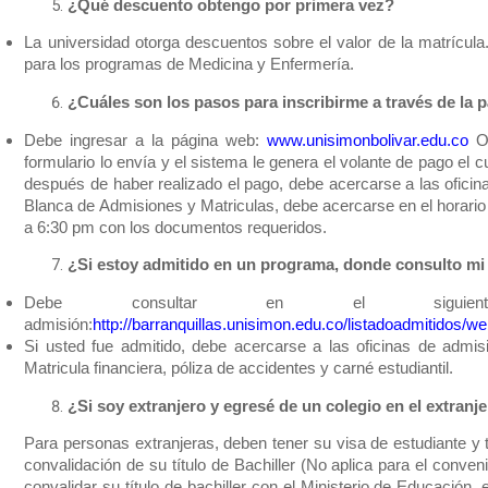
¿Qué descuento obtengo por primera vez?
La universidad otorga descuentos sobre el valor de la matrícul
para los programas de Medicina y Enfermería.
¿Cuáles son los pasos para inscribirme a través de la
Debe ingresar a la página web:
www.unisimonbolivar.edu.co
Op
formulario lo envía y el sistema le genera el volante de pago el 
después de haber realizado el pago, debe acercarse a las ofici
Blanca de Admisiones y Matriculas, debe acercarse en el horari
a 6:30 pm
con los documentos requeridos.
¿Si estoy admitido en un programa, donde consulto mi
Debe consultar en el sigui
admisión:
http://barranquillas.unisimon.edu.co/listadoadmitidos/we
Si usted fue admitido, debe acercarse a las oficinas de admi
Matricula financiera, póliza de accidentes y carné estudiantil.
¿Si soy extranjero y egresé de un colegio en el extranj
Para personas extranjeras, deben tener su visa de estudiante y
convalidación de su título de Bachiller (No aplica para el conven
convalidar su título de bachiller con el Ministerio de Educación,