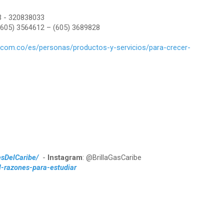
93 - 320838033
5) 3564612 – (605) 3689828
n.com.co/es/personas/productos-y-servicios/para-crecer-
esDelCaribe/
-
Instagram
: @BrillaGasCaribe
il-razones-para-estudiar