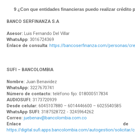
9 ¿Con que entidades financieras puedo realizar crédito 
BANCO SERFINANZA S.A
Asesor:
Luis Fernando Del Villar
WhatsApp
: 3016724369
Enlace de consulta
:
https://bancoserfinanza.com/personas/cre
SUFI – BANCOLOMBIA
Nombre:
Juan Benavidez
WhatsApp:
3227670741
Número de contacto:
teléfono fijo: 018000517834
AUDIOSUFI:
3173720939
Desde celular:
6045107880 – 6014446600 – 6025540585
WhatsApp SUFI:
3187528722 - 3245964262
Correo:
juebenav@bancolombia.com.co
Enlace de 
https://digital.sufi.apps.bancolombia.com/autogestion/solici