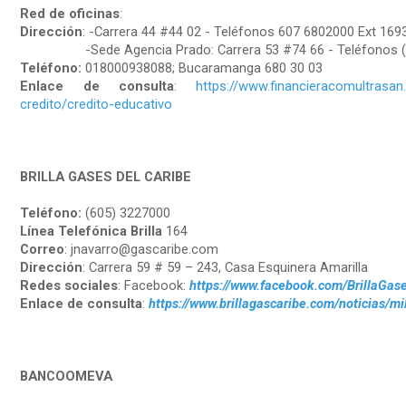
Red de oficinas
:
Dirección
: -Carrera 44 #44 02 - Teléfonos 607 6802000 Ext 16
-Sede Agencia Prado: Carrera 53 #74 66 - Teléfonos (60
Teléfono:
018000938088; Bucaramanga 680 30 03
Enlace de consulta
:
https://www.financieracomultrasa
credito/credito-educativo
BRILLA GASES DEL CARIBE
Teléfono:
(605) 3227000
Línea Telefónica Brilla
164
Correo
: jnavarro@gascaribe.com
Dirección
: Carrera 59 # 59 – 243, Casa Esquinera Amarilla
Redes sociales
: Facebook:
https://www.facebook.com/BrillaGas
Enlace de consulta
:
https://www.brillagascaribe.com/noticias/m
BANCOOMEVA