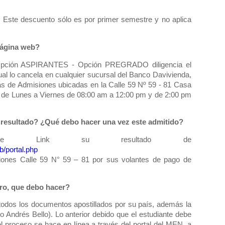
a. Este descuento sólo es por primer semestre y no aplica
 página web?
ción ASPIRANTES - Opción PREGRADO diligencia el
cual lo cancela en cualquier sucursal del Banco Davivienda,
nas de Admisiones ubicadas en la Calle 59 Nº 59 - 81 Casa
o de Lunes a Viernes de 08:00 am a 12:00 pm y de 2:00 pm
 resultado? ¿Qué debo hacer una vez este admitido?
ente Link su resultado de
b/portal.php
siones Calle 59 N° 59 – 81 por sus volantes de pago de
ero, que debo hacer?
 todos los documentos apostillados por su país, además la
io Andrés Bello). Lo anterior debido que el estudiante debe
 el proceso se hace en línea a través del portal del MEN, a