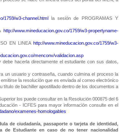
co/1759/w3-channel.html
la sesión de PROGRAMAS Y
IA
http://www.mineducacion.gov.co/1759/w3-propertyname-
ROCESO EN LINEA
http://www.mineducacion.gov.co/1759/w3-
educacion.gov.co/menconv/validacion.asp
 y debe hacerla directamente el estudiante con sus datos,
era un usuario y contraseña, cuando culmina el proceso la
 emitirse la resolución que es enviada al correo electrónico
u título de bachiller apostillado dentro de los documentos a
uperior los puede consultar en la Resolución 000875 del 6
Educación - ICFES para mayor información consulte en el
ciudadano/examenes-homologables
ula de ciudadanía, passaporte o tarjeta de identidad,
sa de Estudiante en caso de no tener nacionalidad