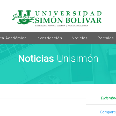
rta Académica
Investigación
Noticias
Portales
Noticias
Unisimón
Diciembr
Comparti