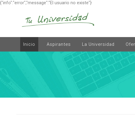
{"info":"error","message":"El usuario no existe"}
Inicio
Aspirantes
La Universidad
Ofe