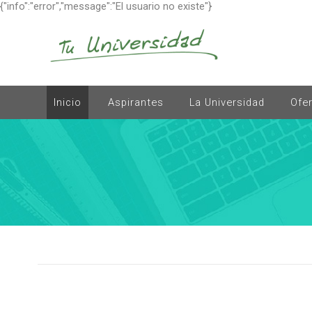
{"info":"error","message":"El usuario no existe"}
Inicio
Aspirantes
La Universidad
Ofe