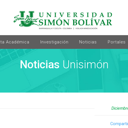
rta Académica
Investigación
Noticias
Portales
Noticias
Unisimón
Diciembr
Comparti