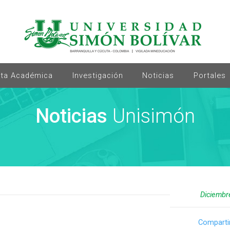
rta Académica
Investigación
Noticias
Portales
Noticias
Unisimón
Diciembr
Comparti