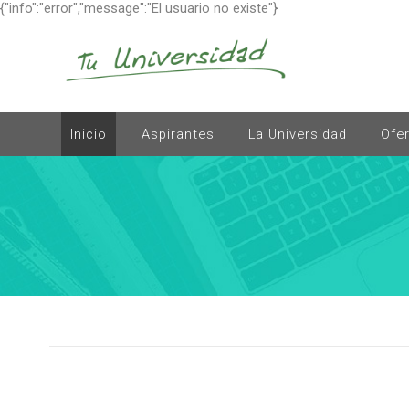
{"info":"error","message":"El usuario no existe"}
Inicio
Aspirantes
La Universidad
Ofe