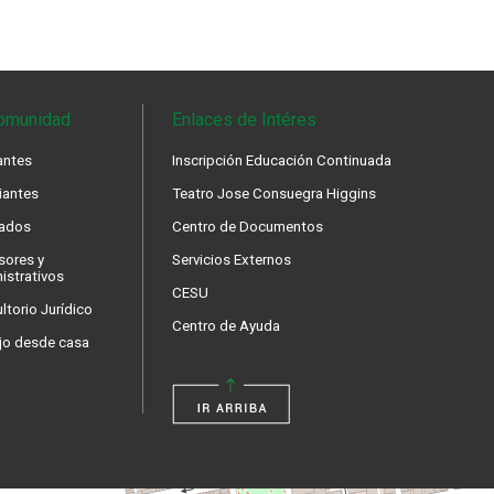
omunidad
Enlaces de Intéres
antes
Inscripción Educación Continuada
iantes
Teatro Jose Consuegra Higgins
ados
Centro de Documentos
sores y
Servicios Externos
istrativos
CESU
ltorio Jurídico
Centro de Ayuda
jo desde casa