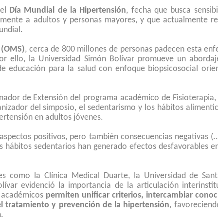
 el
Día Mundial de la Hipertensión
, fecha que busca sensibil
lmente a adultos y personas mayores, y que actualmente r
undial.
d (OMS)
, cerca de 800 millones de personas padecen esta en
or ello, la Universidad Simón Bolívar promueve un abordaj
de educación para la salud con enfoque biopsicosocial orie
inador de Extensión del programa académico de Fisioterapia,
anizador del simposio, el sedentarismo y los hábitos alimenti
ertensión en adultos jóvenes.
 aspectos positivos, pero también consecuencias negativas (...
s hábitos sedentarios han generado efectos desfavorables en
nes como la Clínica Medical Duarte, la Universidad de Sant
var evidenció la importancia de la articulación interinstit
os académicos
permiten unificar criterios, intercambiar cono
el tratamiento y prevención de la hipertensión
, favoreciend
.