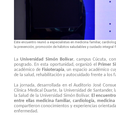
Este encuentro reunió a especialistas en medicina familiar, cardiolog
la prevención, promoción de hábitos saludables y cuidado integral fr
La
Universidad Simón Bolívar
, campus Cúcuta, con
posgrado. En esta oportunidad, organizó el
Primer S
académico de
Fisioterapia
, un espacio académico cu
de la salud, rehabilitación y autocuidado frente a los 
La jornada, desarrollada en el Auditorio José Consue
Clínica Medical Duarte, la Universidad de Santander, 
la Salud de la Universidad Simón Bolívar.
El encuentro 
entre ellas medicina familiar, cardiología, medicina 
compartieron conocimientos y experiencias orientadas
enfermedad.