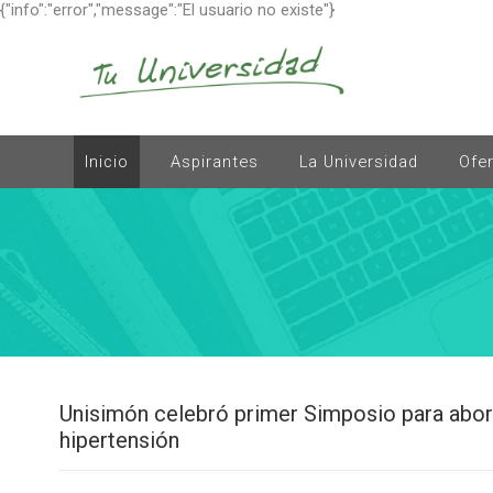
{"info":"error","message":"El usuario no existe"}
Inicio
Aspirantes
La Universidad
Ofe
Unisimón celebró primer Simposio para aborda
hipertensión