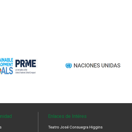
nidad
Enlaces de Intéres
s
Teatro José Consuegra Higgins