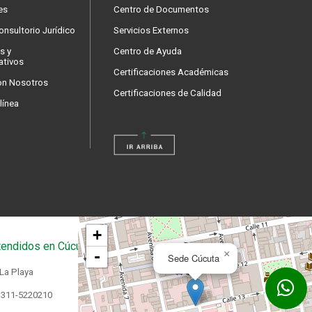
es
Centro de Documentos
nsultorio Jurídico
Servicios Externos
s y
Centro de Ayuda
ativos
Certificaciones Académicas
on Nosotros
Certificaciones de Calidad
línea
+
endidos en Cúcuta
-
×
Sede Cúcuta
 La Playa
 311-5220210