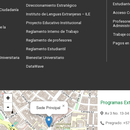
Estudiant
Direccionamiento Estratégico
a Ciudadanía
Acceso Co
Instituto de Lenguas Extranjeras – ILE
Profesore
Proyecto Educativo Institucional
Administr
e la
Reglamento Interno de Trabajo
Trabaje c
Reglamento de profesores
Pagos en 
Reglamento Estudiantil
niversitaria
Bienestar Universitario
DataWave
+
Programas Ext
-
×
Sede Principal
Av 3 No. 13-34
Pregrado: +57